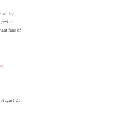
k of Tea
eped in
chant fans of
ear
 August 23,