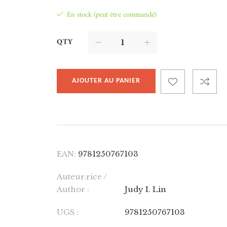
En stock (peut être commandé)
QTY
AJOUTER AU PANIER
EAN:
9781250767103
Auteur.rice /
Author :
Judy I. Lin
UGS :
9781250767103