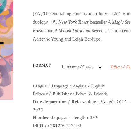
[EN]
The enthralling conclusion to Judy I. Lin’s Boo
duology—#1
New York Times
bestseller
A Magic Ste
Poison
and
A Venom Dark and Sweet—
is sure to en
Adrienne Young and Leigh Bardugo.
FORMAT
Effacer / Cl
Langue / language :
Anglais / English
Éditeur / Publisher :
Feiwel & Friends
Date de parution / Release date :
23 août 2022 –
2022
Nombre de pages / Length :
352
ISBN :
9781250767103