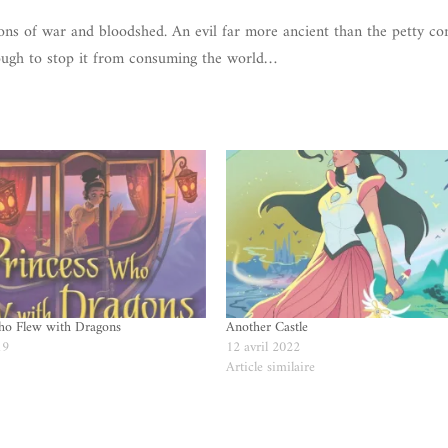
ions of war and bloodshed. An evil far more ancient than the petty con
ough to stop it from consuming the world…
ho Flew with Dragons
Another Castle
19
12 avril 2022
e
Article similaire