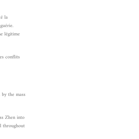
é la
guérie.
e légitime
s conflits
d by the mass
ss Zhen into
el throughout