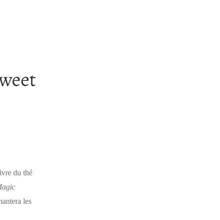
weet
ivre du thé
Magic
antera les