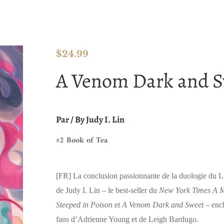
$
24.99
A Venom Dark and S
Par / By Judy I. Lin
#2 Book of Tea
[FR]
La conclusion passionnante de la duologie du L
de Judy I. Lin – le best-seller du
New York Times A 
Steeped in Poison
et
A Venom Dark and Sweet
– ench
fans d’Adrienne Young et de Leigh Bardugo.