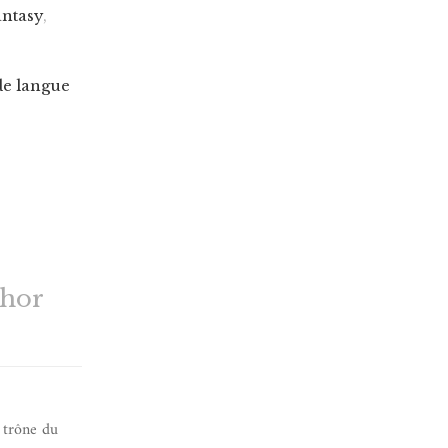
antasy
,
de langue
thor
 trône du