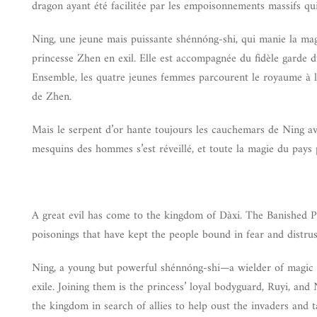
dragon ayant été facilitée par les empoisonnements massifs qui
Ning, une jeune mais puissante shénnóng-shi, qui manie la magie
princesse Zhen en exil. Elle est accompagnée du fidèle garde d
Ensemble, les quatre jeunes femmes parcourent le royaume à la 
de Zhen.
Mais le serpent d’or hante toujours les cauchemars de Ning ave
mesquins des hommes s’est réveillé, et toute la magie du pays
A great evil has come to the kingdom of Dàxi. The Banished Pr
poisonings that have kept the people bound in fear and distrus
Ning, a young but powerful shénnóng-shi—a wielder of magic u
exile. Joining them is the princess’ loyal bodyguard, Ruyi, an
the kingdom in search of allies to help oust the invaders and t