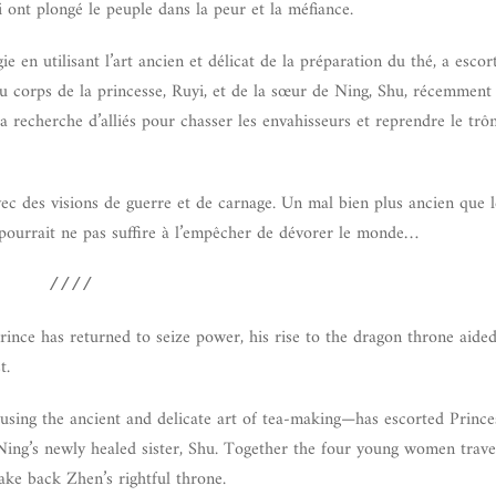
 ont plongé le peuple dans la peur et la méfiance.
 en utilisant l’art ancien et délicat de la préparation du thé, a escort
u corps de la princesse, Ruyi, et de la sœur de Ning, Shu, récemment 
recherche d’alliés pour chasser les envahisseurs et reprendre le trôn
c des visions de guerre et de carnage. Un mal bien plus ancien que le
 pourrait ne pas suffire à l’empêcher de dévorer le monde…
////
ince has returned to seize power, his rise to the dragon throne aide
t.
sing the ancient and delicate art of tea-making—has escorted Prince
d Ning’s newly healed sister, Shu. Together the four young women trav
ake back Zhen’s rightful throne.