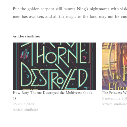
But the golden serpent still haunts Ning’s nightmares with vis
men has awoken, and all the magic in the land may not be en
Articles similaires
How Rory Thorne Destroyed the Multiverse (book
The Princess W
1)
5 novembre 20
25 août 2020
Article similair
Article similaire