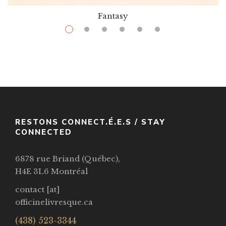
Fantasy
$
24.99
The Gifts That Bind Us
Par / By
,
Caroline O'Donoghue
Stefani Caponi (illustratrice-Illustrator)
VOIR / VIEW
RESTONS CONNECT.É.E.S / STAY
CONNECTED
6878 rue Briand (Québec),
H4E 3L6 Montréal
contact [at]
officinelivresque.ca
(438) 523-3344