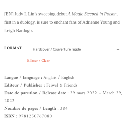
[EN]
Judy I. Lin’s sweeping debut
A Magic Steeped in Poison
,
first in a duology, is sure to enchant fans of Adrienne Young and
Leigh Bardugo.
FORMAT
Effacer / Clear
Langue / language :
Anglais / English
Éditeur / Publisher :
Feiwel & Friends
Date de parution / Release date :
29 mars 2022 – March 29,
2022
Nombre de pages / Length :
384
ISBN :
9781250767080