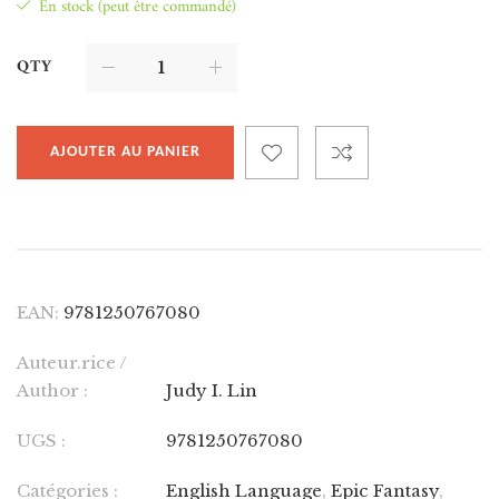
En stock (peut être commandé)
QTY
AJOUTER AU PANIER
EAN:
9781250767080
Auteur.rice /
Author :
Judy I. Lin
UGS :
9781250767080
Catégories :
English Language
,
Epic Fantasy
,