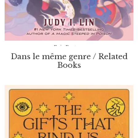
Epic Fantasy
Dans le même genre / Related
$
24.99
Books
A Venom Dark And Sweet
Par / By
Judy I. Lin
VOIR / VIEW