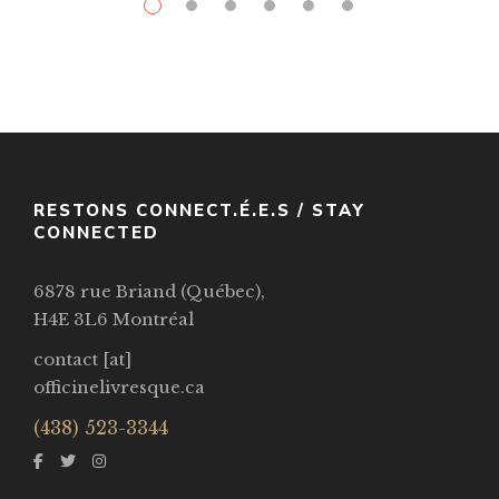
$
14.99
–
$
40.99
Heart Of The Sun Warrior
Par / By
Sue Lynn Tan
VOIR / VIEW
RESTONS CONNECT.É.E.S / STAY
CONNECTED
6878 rue Briand (Québec),
H4E 3L6 Montréal
contact [at]
officinelivresque.ca
(438) 523-3344