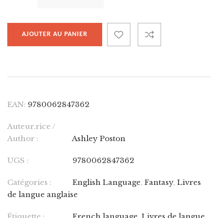
AJOUTER AU PANIER
EAN:
9780062847362
Auteur.rice /
Author :
Ashley Poston
UGS :
9780062847362
Catégories :
English Language
,
Fantasy
,
Livres
de langue anglaise
Étiquette :
French language
,
Livres de langue