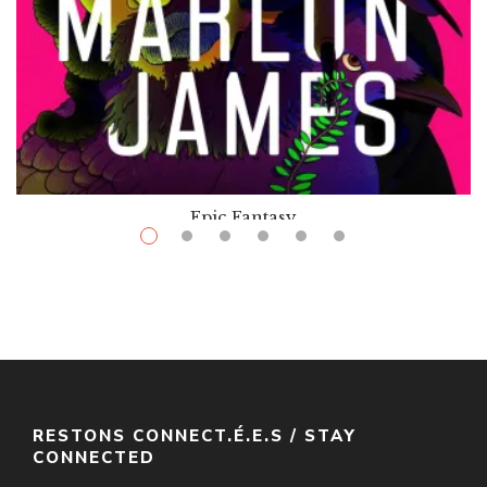
Epic Fantasy
$
16.99
–
$
37.00
Moon Witch, Spider King
Par / By
Marlon James
VOIR / VIEW
RESTONS CONNECT.É.E.S / STAY
CONNECTED