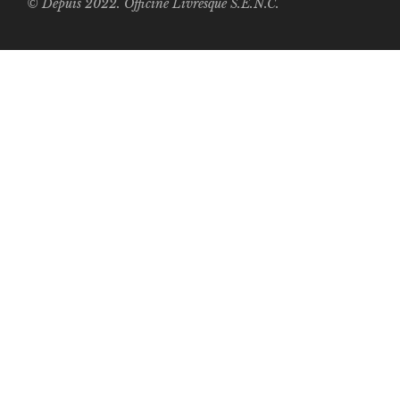
© Depuis 2022. Officine Livresque S.E.N.C.