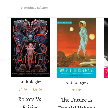
5 résultats affichés
Anthologies
Anthologies
$
7.99
–
$
36.99
$
36.95
Robots Vs.
The Future Is
Fairies
Female! Volume