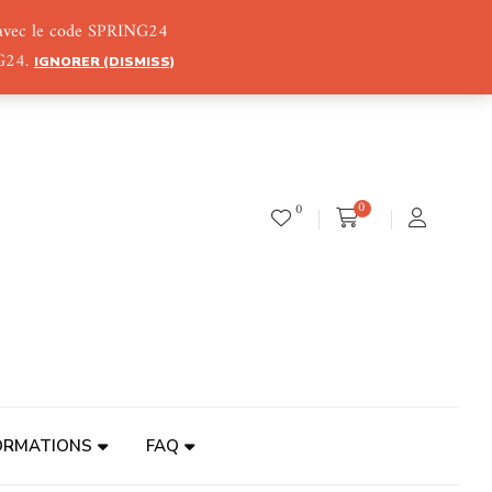
) avec le code SPRING24
NG24.
IGNORER (DISMISS)
0
0
ORMATIONS
FAQ