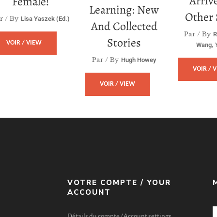
Arriv
Female!
Learning: New
Other 
r / By
Lisa Yaszek (ed.)
And Collected
Par / By
R
Stories
VOIR / VIEW
,
Wang
Par / By
Hugh Howey
VOIR / 
VOIR / VIEW
VOTRE COMPTE / YOUR
ACCOUNT
Détails du compte / Account settings