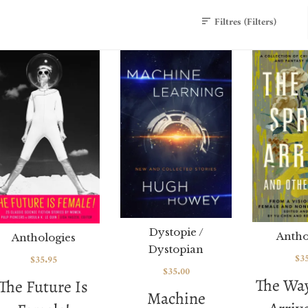
Filtres (Filters)
Dystopie /
Antho
Anthologies
Dystopian
$
3
$
35.95
$
35.00
The Wa
The Future Is
Machine