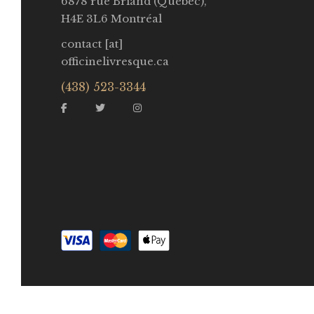
6878 rue Briand (Québec),
H4E 3L6 Montréal
contact [at]
officinelivresque.ca
(438) 523-3344