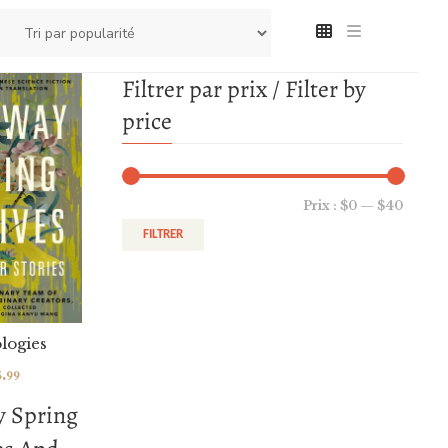
Filtrer par prix / Filter by
price
Prix :
$0
—
$40
FILTRER
logies
5.99
y Spring