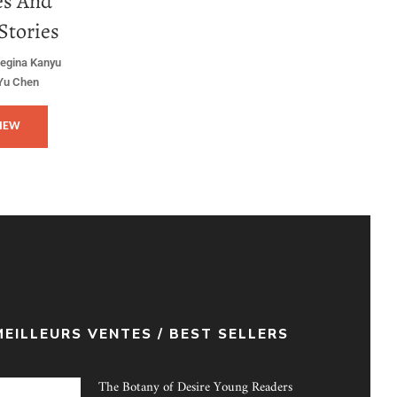
es And
Stories
egina Kanyu
Yu Chen
VIEW
MEILLEURS VENTES / BEST SELLERS
The Botany of Desire Young Readers