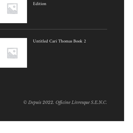
Edition
Untitled Cari Thomas Book 2
© Depuis 2022. Officine Livresque S.E.N.C.