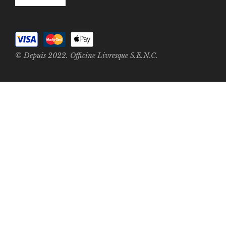
© Depuis 2022. Officine Livresque S.E.N.C.