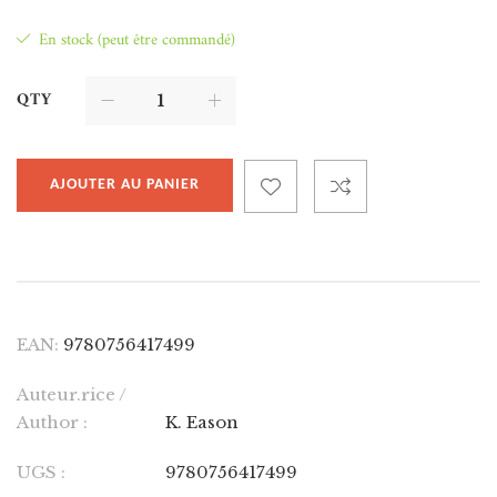
En stock (peut être commandé)
QTY
AJOUTER AU PANIER
EAN:
9780756417499
Auteur.rice /
Author :
K. Eason
UGS :
9780756417499