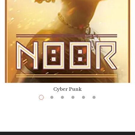
Cyber Punk
$
13.99
–
$
36.00
Noor
Par / By
Nnedi Okorafor
VOIR / VIEW