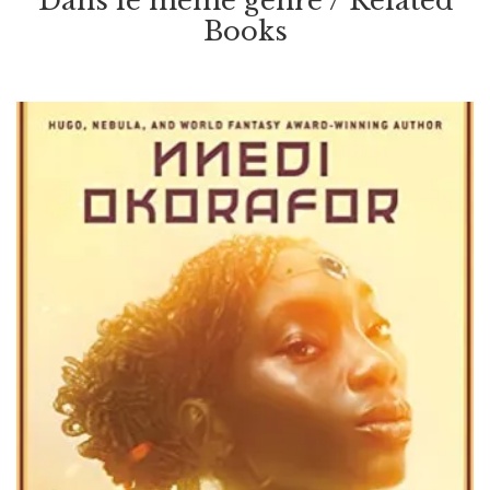
Dans le même genre / Related
(book 2)
Books
Par / By
K. Eason
VOIR / VIEW