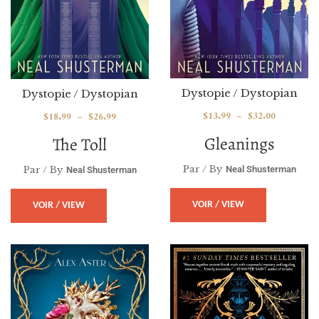
Dystopie / Dystopian
Dystopie / Dystopian
$
13.99
–
$
32.00
$
18.99
–
$
26.99
Gleanings
The Toll
Par / By
Par / By
Neal Shusterman
Neal Shusterman
VOIR / VIEW
VOIR / VIEW