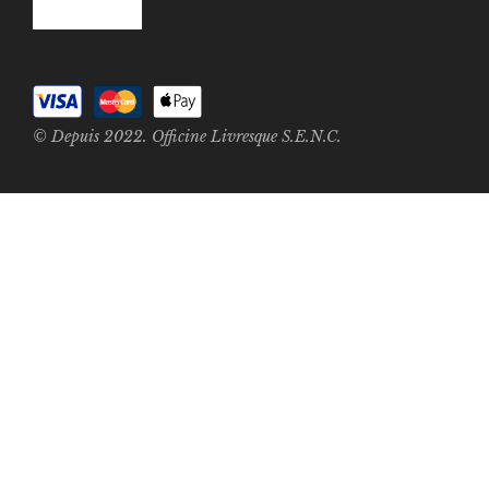
© Depuis 2022. Officine Livresque S.E.N.C.