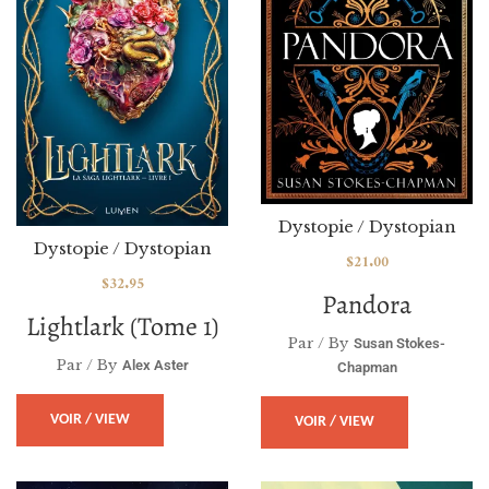
Dystopie / Dystopian
Dystopie / Dystopian
$
21.00
$
32.95
Pandora
Lightlark (tome 1)
Par / By
Susan Stokes-
Par / By
Alex Aster
Chapman
VOIR / VIEW
VOIR / VIEW