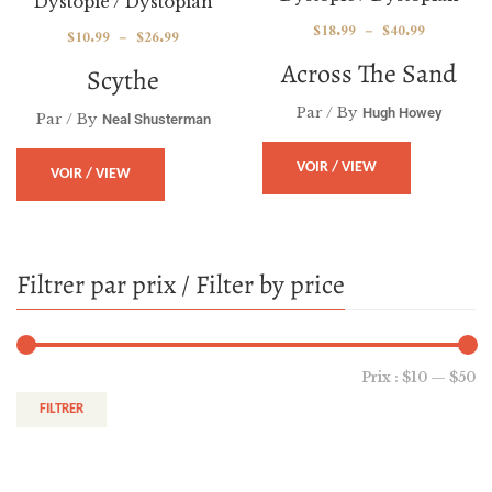
Dystopie / Dystopian
$
18.99
–
$
40.99
$
10.99
–
$
26.99
Across The Sand
Scythe
Par / By
Hugh Howey
Par / By
Neal Shusterman
VOIR / VIEW
VOIR / VIEW
Filtrer par prix / Filter by price
Prix :
$10
—
$50
FILTRER