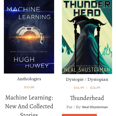
Anthologies
Dystopie / Dystopian
$
35.00
$
16.99
–
$
26.99
Machine Learning:
Thunderhead
New And Collected
Par / By
Neal Shusterman
Stories