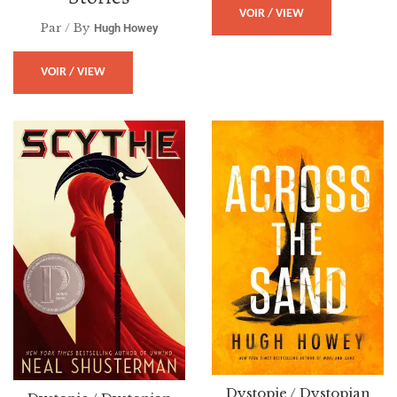
VOIR / VIEW
Par / By
Hugh Howey
VOIR / VIEW
Dystopie / Dystopian