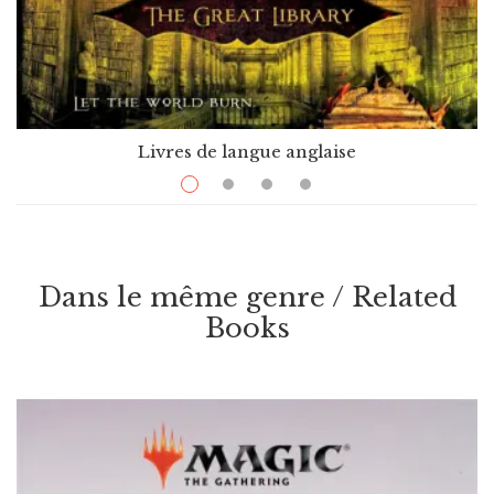
Livres de langue anglaise
$
16.00
Paper And Fire
Par / By
Rachel Caine
Dans le même genre / Related
VOIR / VIEW
Books