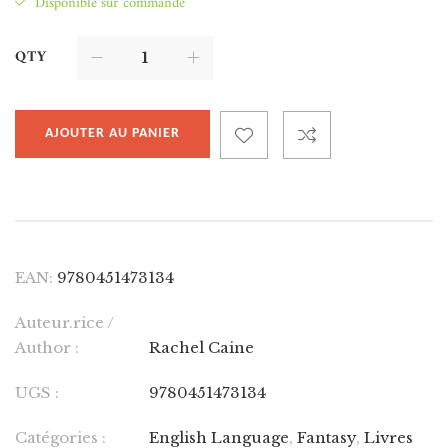
Disponible sur commande
QTY
AJOUTER AU PANIER
EAN:
9780451473134
Auteur.rice /
Author :
Rachel Caine
UGS :
9780451473134
Catégories :
English Language
,
Fantasy
,
Livres