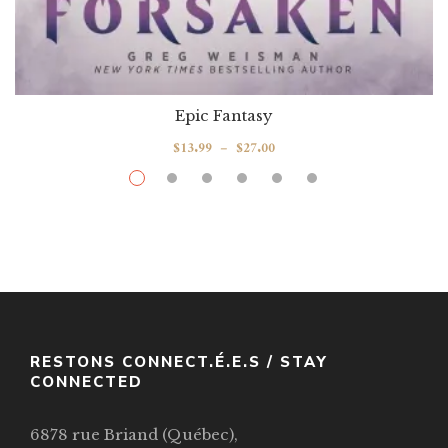
Epic Fantasy
$
13.99
–
$
27.00
War Of The Spark: Forsaken (Magic: The
Gathering)
Par / By
Greg Weisman
VOIR / VIEW
RESTONS CONNECT.É.E.S / STAY
CONNECTED
6878 rue Briand (Québec),