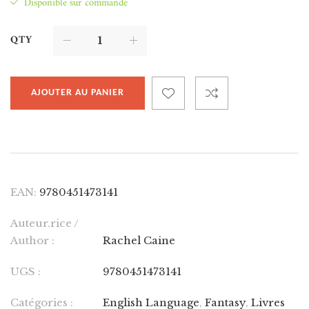
Disponible sur commande
QTY
AJOUTER AU PANIER
EAN:
9780451473141
Auteur.rice /
Author :
Rachel Caine
UGS :
9780451473141
Catégories :
English Language
,
Fantasy
,
Livres