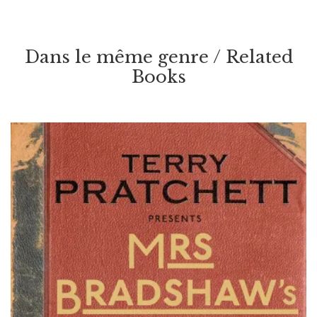
Ink And Bone
Par / By
Rachel Caine
Dans le même genre / Related
VOIR / VIEW
Books