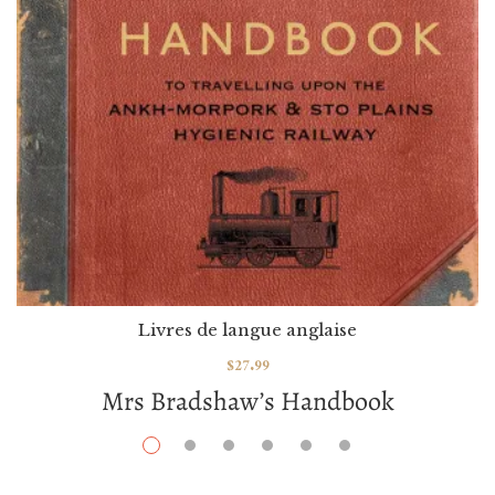
Livres de langue anglaise
$
27.99
Mrs Bradshaw’s Handbook
Par / By
Terry Pratchett