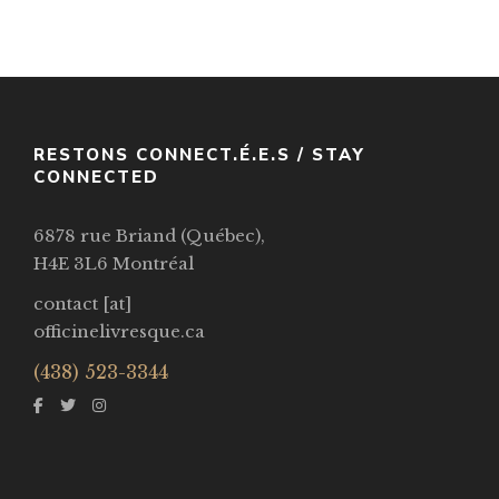
VOIR / VIEW
RESTONS CONNECT.É.E.S / STAY
CONNECTED
6878 rue Briand (Québec),
H4E 3L6 Montréal
contact [at]
officinelivresque.ca
(438) 523-3344