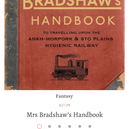
Fantasy
$
27.99
Mrs Bradshaw’s Handbook
Par / By
Terry Pratchett