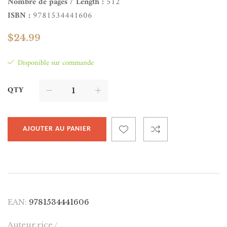
Nombre de pages / Length :
512
ISBN :
9781534441606
$
24.99
Disponible sur commande
QTY
AJOUTER AU PANIER
EAN:
9781534441606
Auteur.rice /