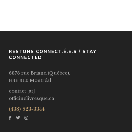
VOIR / VIEW
RESTONS CONNECT.É.E.S / STAY
CONNECTED
6878 rue Briand (Québec),
H4E 3L6 Montréal
contact [at]
officinelivresque.ca
(438) 523-3344