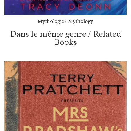
Mythologie / Mythology
$
16.99
–
$
24.99
Dans le même genre / Related
Bloodmarked
Books
Par / By
Tracy Deonn
VOIR / VIEW