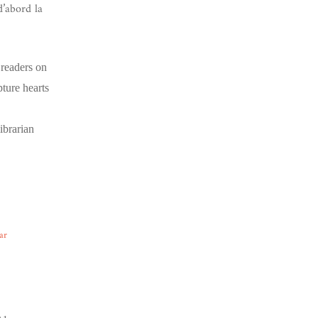
d’abord la
 readers on
ture hearts
ibrarian
ar