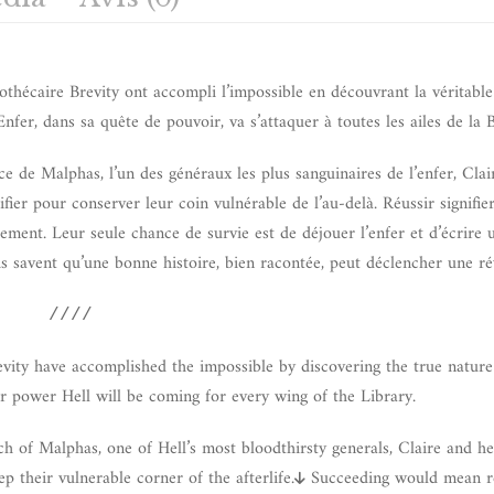
iothécaire Brevity ont accompli l’impossible en découvrant la véritabl
Enfer, dans sa quête de pouvoir, va s’attaquer à toutes les ailes de la 
nce de Malphas, l’un des généraux les plus sanguinaires de l’enfer, Clai
fier pour conserver leur coin vulnérable de l’au-delà. Réussir signifier
ssement. Leur seule chance de survie est de déjouer l’enfer et d’écrire
s savent qu’une bonne histoire, bien racontée, peut déclencher une ré
////
evity have accomplished the impossible by discovering the true nature
or power Hell will be coming for every wing of the Library.
h of Malphas, one of Hell’s most bloodthirsty generals, Claire and he
p their vulnerable corner of the afterlife.
Succeeding would mean re