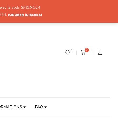
) avec le code SPRING24
NG24.
IGNORER (DISMISS)
0
0
ORMATIONS
FAQ