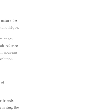
e nature des
Bibliothèque.
re et ses
ait réécrire
 un nouveau
volution.
 of
r friends
writing the