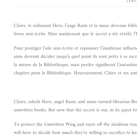
Claire, le séduisant Hero, l’ange Rami et la muse devenue bibl
livres non écrits. Mais maintenant que le secret a été révélé, l’
Pour protéger l’aile non écrite et repousser l’insidieuse influe
amis devront décider jusqu’à quel point ils sont prêts à se sacri
la nature de la Bibliothèque, mais perdre signifierait l’anéanti
chapitre pour la Bibliothèque. Heureusement, Claire et ses ami
Claire, rakish Hero, angel Rami, and muse-turned-librarian Br
unwritten books. But now that the secret is out, in its quest f
To protect the Unwritten Wing and stave off the insidious reac
will have to decide how much they’re willing to sacrifice to kee