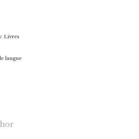
y
,
Livres
de langue
thor