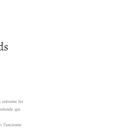
ds
 entraîne les
rofonde qui
, l’ancienne