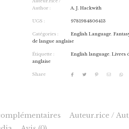
Auteur.rice /
Author :
A. J. Hackwith
UGS :
9781984806413
Catégories :
English Language
,
Fantas
de langue anglaise
Étiquette :
English language
,
Livres 
anglaise
Share
complémentaires
Auteur.rice / Au
dia
Avis (0)