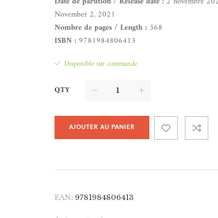
Date de parution / Release date :
2 novembre 20
November 2, 2021
Nombre de pages / Length :
368
ISBN :
9781984806413
Disponible sur commande
QTY
AJOUTER AU PANIER
EAN:
9781984806413