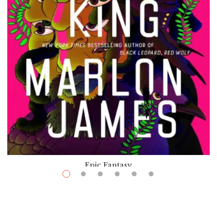
Epic Fantasy
$
16.99
–
$
37.00
Moon Witch, Spider King
Par / By
Marlon James