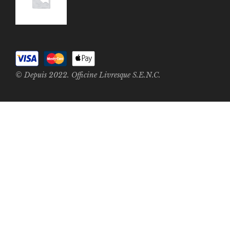
© Depuis 2022. Officine Livresque S.E.N.C.