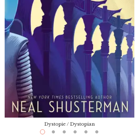
Dystopie / Dystopian
$
13.99
–
$
32.00