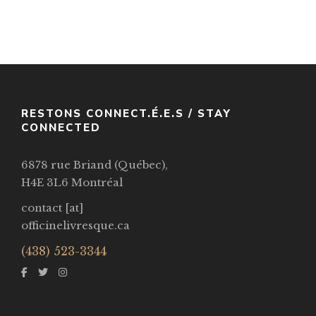
Gleanings
Par / By
Neal Shusterman
VOIR / VIEW
RESTONS CONNECT.É.E.S / STAY
CONNECTED
6878 rue Briand (Québec),
H4E 3L6 Montréal
contact [at]
officinelivresque.ca
(438) 523-3344