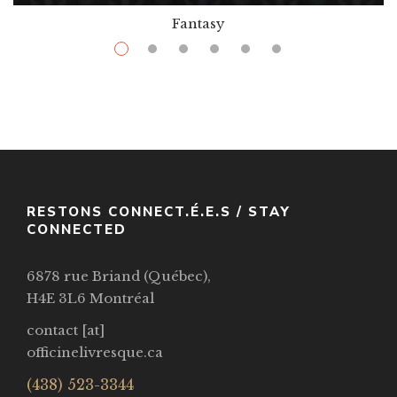
Fantasy
$
11.99
–
$
40.99
Bindle Punk Bruja
Par / By
Desideria Mesa
VOIR / VIEW
RESTONS CONNECT.É.E.S / STAY
CONNECTED
6878 rue Briand (Québec),
H4E 3L6 Montréal
contact [at]
officinelivresque.ca
(438) 523-3344