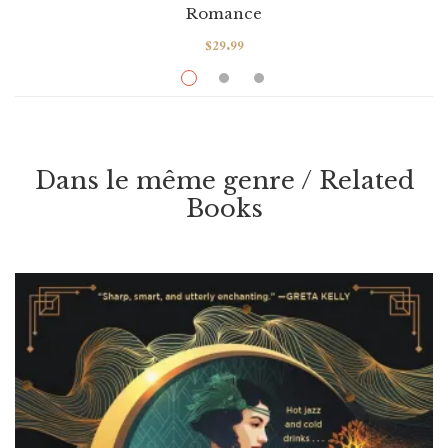
Romance
$
29.99
The House Witch: A Humorous Romantic
Fantasy
Par / By
Delemhach
Dans le même genre / Related
VOIR / VIEW
Books