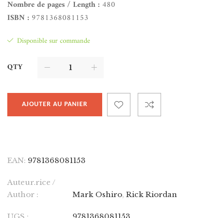
Nombre de pages / Length :
480
ISBN :
9781368081153
Disponible sur commande
QTY
AJOUTER AU PANIER
EAN:
9781368081153
Auteur.rice /
Author :
Mark Oshiro
,
Rick Riordan
UGS :
9781368081153