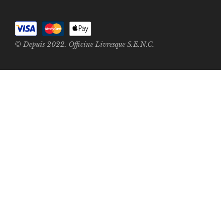
© Depuis 2022. Officine Livresque S.E.N.C.