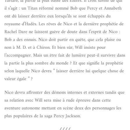
Tartare, la partie la plus basse des Enfers. Il croit savoir de qui
il s’agit : un Titan réformé nommé Bob que Percy et Annabeth
ont dû laisser derrière eux lorsqu’ils se sont échappés du
royaume d’Hadès. Les rêves de Nico et la dernière prophétie de
Rachel Dare ne laissent guère de doute dans l’esprit de Nico :
Bob a des ennuis. Nico doit partir en quête, que cela plaise ou
non à M. D. et à Chiron. Et bien sûr, Will insiste pour
l’accompagner. Mais un être fait de lumière peut-il survivre dans
la partie la plus sombre du monde ? Et que signifie la prophétie
selon laquelle Nico devra ” laisser derrière lui quelque chose de
valeur égale ” ?
Nico devra affronter des démons internes et externes tandis que
sa relation avec Will sera mise à rude épreuve dans cette
aventure autonome mettant en scène deux des personnages les
plus populaires de la saga Percy Jackson.
////