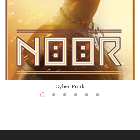
Cyber Punk
$
13.99
–
$
36.00
Noor
Par / By
Nnedi Okorafor
VOIR / VIEW