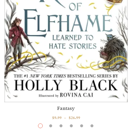
Fantasy
$
9.99
–
$
26.99
How The King Of Elfhame Learned To