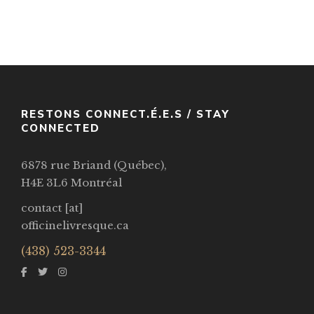
Hate Stories
Par / By
,
Holly Black
Rovina Cai (illustratrice-Illustrator)
VOIR / VIEW
RESTONS CONNECT.É.E.S / STAY
CONNECTED
6878 rue Briand (Québec),
H4E 3L6 Montréal
contact [at]
officinelivresque.ca
(438) 523-3344