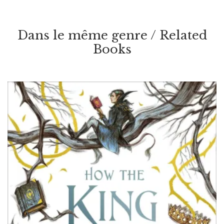
Par / By
Brandon Mull
Dans le même genre / Related
VOIR / VIEW
Books