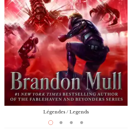
Légendes / Legends
$
12.99
–
$
26.99
Crystal Keepers