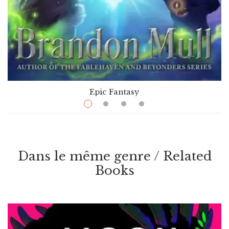
Epic Fantasy
$
12.99
–
$
25.99
Time Jumpers
Par / By
Brandon Mull
Dans le même genre / Related
Books
VOIR / VIEW