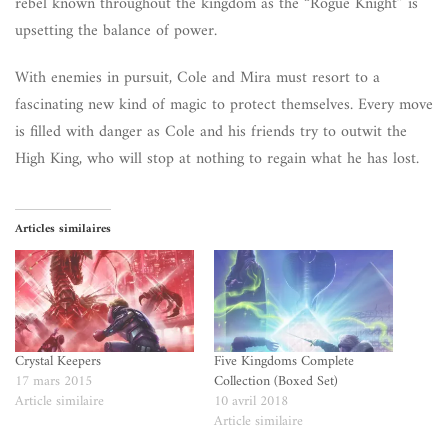
rebel known throughout the kingdom as the “Rogue Knight” is
upsetting the balance of power.
With enemies in pursuit, Cole and Mira must resort to a
fascinating new kind of magic to protect themselves. Every move
is filled with danger as Cole and his friends try to outwit the
High King, who will stop at nothing to regain what he has lost.
Articles similaires
Crystal Keepers
Five Kingdoms Complete
17 mars 2015
Collection (Boxed Set)
Article similaire
10 avril 2018
Article similaire