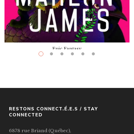
Epic Fantasy
$
16.99
–
$
37.00
Moon Witch, Spider King
Par / By
Marlon James
VOIR / VIEW
RESTONS CONNECT.É.E.S / STAY
CONNECTED
6878 rue Briand (Québec),