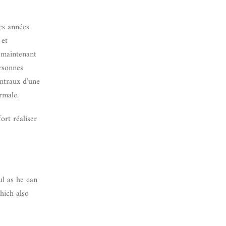
es années
 et
t maintenant
ersonnes
entraux d’une
rmale.
ort réaliser
ul as he can
which also