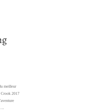
ng
u meilleur
n Crook 2017
s’aventure
é….