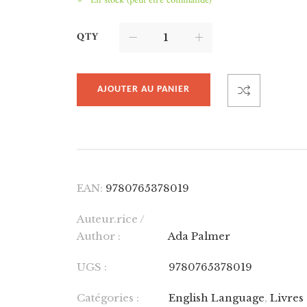
En stock (peut être commandé)
QTY
AJOUTER AU PANIER
EAN:
9780765378019
Auteur.rice /
Author :
Ada Palmer
UGS :
9780765378019
Catégories :
English Language
,
Livres