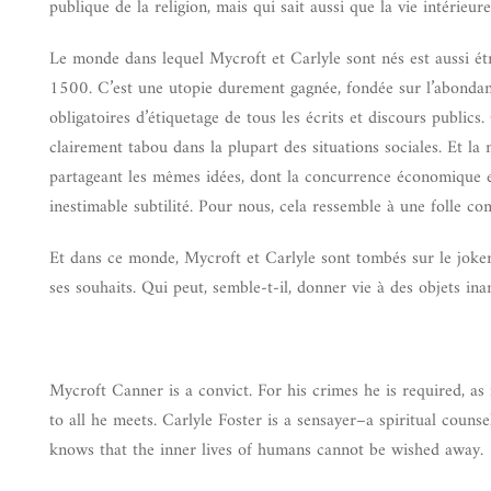
publique de la religion, mais qui sait aussi que la vie intérieur
Le monde dans lequel Mycroft et Carlyle sont nés est aussi étr
1500. C’est une utopie durement gagnée, fondée sur l’abondan
obligatoires d’étiquetage de tous les écrits et discours public
clairement tabou dans la plupart des situations sociales. Et la
partageant les mêmes idées, dont la concurrence économique et
inestimable subtilité. Pour nous, cela ressemble à une folle co
Et dans ce monde, Mycroft et Carlyle sont tombés sur le joker q
ses souhaits. Qui peut, semble-t-il, donner vie à des objets i
Mycroft Canner is a convict. For his crimes he is required, as
to all he meets. Carlyle Foster is a sensayer–a spiritual couns
knows that the inner lives of humans cannot be wished away.