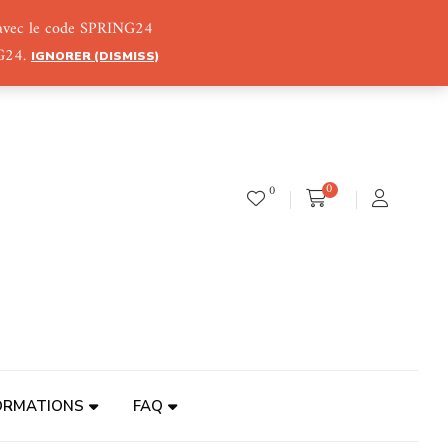
) avec le code SPRING24
NG24.
IGNORER (DISMISS)
0
0
ORMATIONS
FAQ