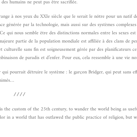
e des humains ne peut pas être sacrifiée.
ange à nos yeux du XXIe siècle que le serait le nôtre pour un natif d
ce générée par la technologie, mais aussi sur des systèmes complexes
s. Ce qui nous semble être des distinctions normales entre les sexes es
 majeure partie de la population mondiale est affiliée à des clans de p
 culturelle sans fin est soigneusement gérée par des planificateurs c
mbinaison de paradis et d’enfer. Pour eux, cela ressemble à une vie no
ui pourrait détruire le système : le garçon Bridger, qui peut sans eff
nanimés…
////
 is the custom of the 25th century, to wander the world being as usef
elor in a world that has outlawed the public practice of religion, but 