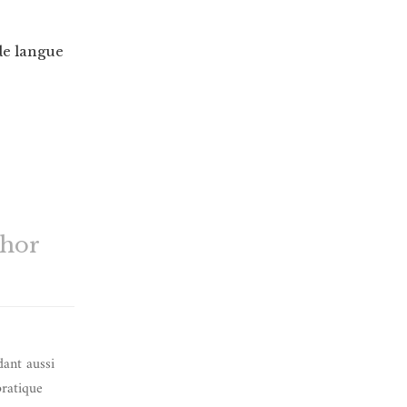
de langue
thor
dant aussi
pratique