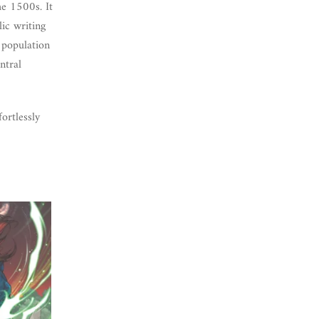
he 1500s. It
ic writing
 population
ntral
ortlessly