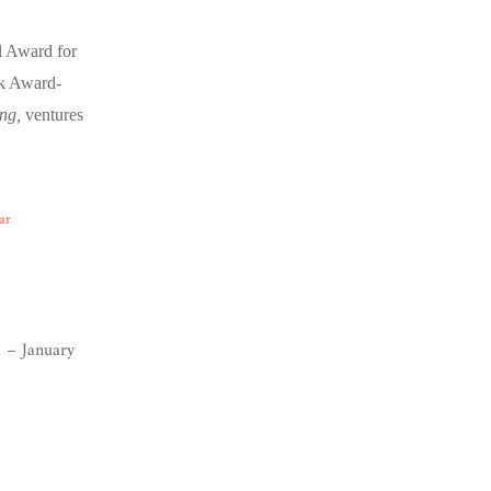
l Award for
k Award-
ing,
ventures
ar
 – January