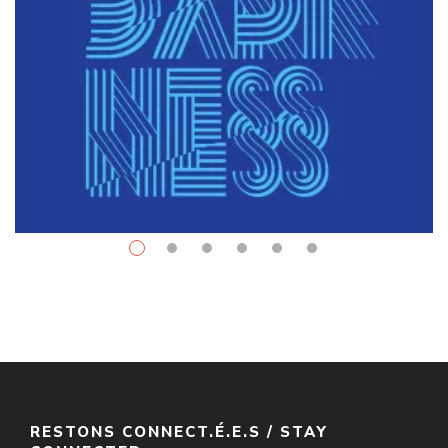
Fantasy
$
10.99
–
$
34.00
The Left Hand Of Darkness
Par / By
Ursula K. Le Guin
VOIR / VIEW
RESTONS CONNECT.É.E.S / STAY