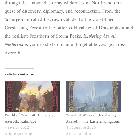
through the untamed, stormy wilderness of Northrend on a
quest of discovery, diplomacy, and reconnection. From the
Scourge-controlled Icecrown Citadel to the violet-hued
Crystalsong Forest to the bitter-cold valleys of Dragonblight and
the resilient Frostborn of Storm Peaks,
Exploring Azeroth:
Northrend
is your next step in an unforgettable voyage across
Azeroth.
Articles similaires
World of Warcraft: Exploring
World of Warcraft: Exploring
Azeroth: Kalimdor
Azeroth: The Eastern Kingdoms
4 février 2022
4 décembre 2020
Article similaire
Article similaire