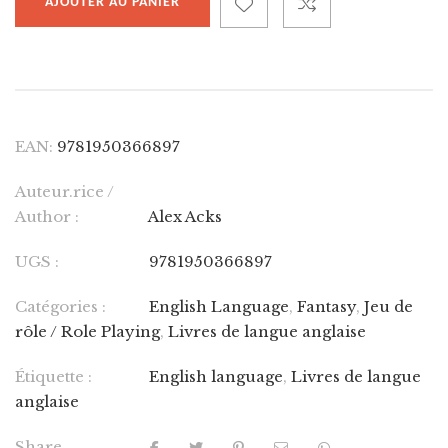
AJOUTER AU PANIER
EAN:
9781950366897
Auteur.rice /
Author :
Alex Acks
UGS :
9781950366897
Catégories :
English Language
,
Fantasy
,
Jeu de
rôle / Role Playing
,
Livres de langue anglaise
Étiquette :
English language
,
Livres de langue
anglaise
Share