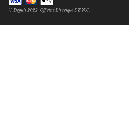
© Depuis 2022. Officine Livresque S.E.N.C.