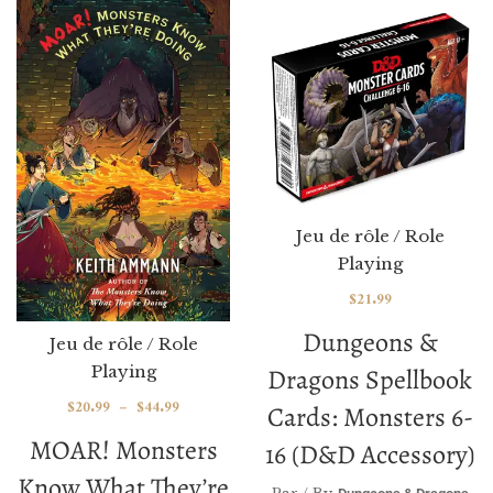
Jeu de rôle / Role
Playing
$
21.99
Dungeons &
Jeu de rôle / Role
Playing
Dragons Spellbook
$
20.99
–
$
44.99
Cards: Monsters 6-
MOAR! Monsters
16 (D&D Accessory)
Know What They’re