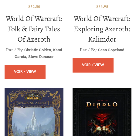
$
52.50
$
36.95
World Of Warcraft:
World Of Warcraft:
Folk & Fairy Tales
Exploring Azeroth:
Of Azeroth
Kalimdor
Par / By
,
Par / By
Christie Golden
Kami
Sean Copeland
,
Garcia
Steve Danuser
VOIR / VIEW
VOIR / VIEW