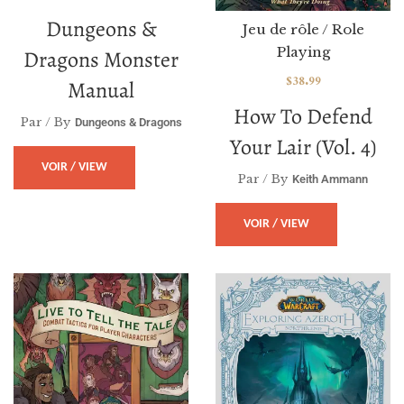
Dungeons &
Jeu de rôle / Role
Playing
Dragons Monster
$
38.99
Manual
How To Defend
Par / By
Dungeons & Dragons
Your Lair (vol. 4)
VOIR / VIEW
Par / By
Keith Ammann
VOIR / VIEW