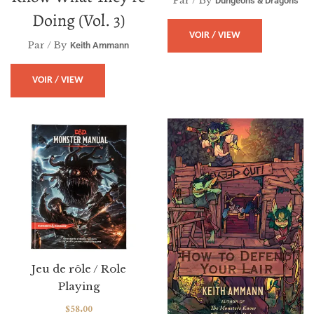
Par / By
Dungeons & Dragons
Doing (vol. 3)
VOIR / VIEW
Par / By
Keith Ammann
VOIR / VIEW
Jeu de rôle / Role
Playing
$
58.00