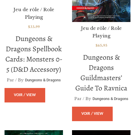
Jeu de rôle / Role
Playing
$
33.99
Jeu de rôle / Role
Playing
Dungeons &
$
65.95
Dragons Spellbook
Dungeons &
Cards: Monsters 0-
Dragons
5 (D&D Accessory)
Guildmasters’
Par / By
Dungeons & Dragons
Guide To Ravnica
VOIR / VIEW
Par / By
Dungeons & Dragons
VOIR / VIEW