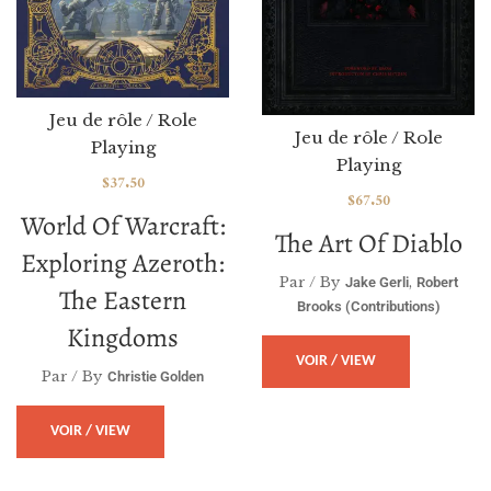
Jeu de rôle / Role
Jeu de rôle / Role
Playing
Playing
$
37.50
$
67.50
World Of Warcraft:
The Art Of Diablo
Exploring Azeroth:
Par / By
,
Jake Gerli
Robert
The Eastern
Brooks (contributions)
Kingdoms
VOIR / VIEW
Par / By
Christie Golden
VOIR / VIEW