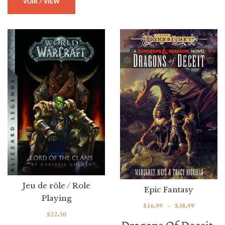
VOIR / VIEW
Jeu de rôle / Role
Epic Fantasy
Playing
$
16.99
–
$
38.99
$
22.50