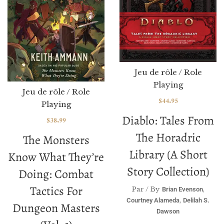
Jeu de rôle / Role
Playing
Jeu de rôle / Role
$
44.95
Playing
Diablo: Tales From
$
38.99
The Horadric
The Monsters
Library (A Short
Know What They’re
Story Collection)
Doing: Combat
Tactics For
Par / By
,
Brian Evenson
,
Courtney Alameda
Delilah S.
Dungeon Masters
Dawson