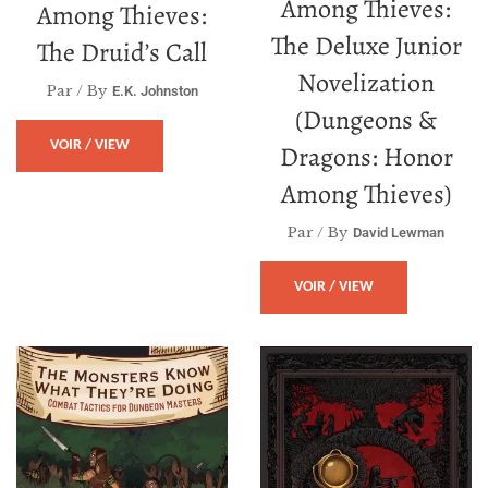
Among Thieves:
Among Thieves:
The Deluxe Junior
The Druid’s Call
Novelization
Par / By
E.K. Johnston
(Dungeons &
VOIR / VIEW
Dragons: Honor
Among Thieves)
Par / By
David Lewman
VOIR / VIEW