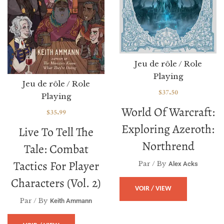
Jeu de rôle / Role
Playing
Jeu de rôle / Role
$
37.50
Playing
World Of Warcraft:
$
35.99
Exploring Azeroth:
Live To Tell The
Northrend
Tale: Combat
Tactics For Player
Par / By
Alex Acks
Characters (vol. 2)
VOIR / VIEW
Par / By
Keith Ammann