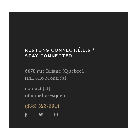
RESTONS CONNECT.É.E.S /
STAY CONNECTED
6878 rue Briand (Québec),
H4E 3L6 Montréal
contact [at]
officinelivresque.ca
(438) 523-3344