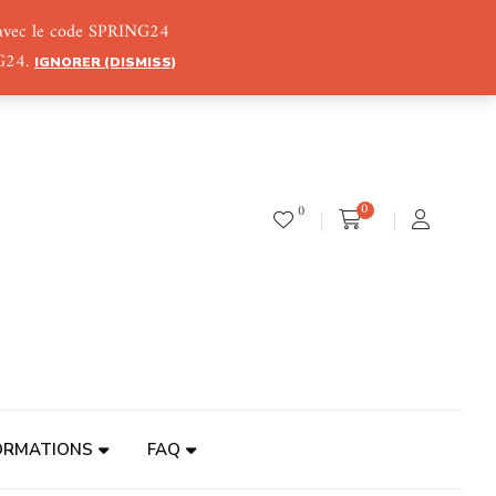
) avec le code SPRING24
NG24.
IGNORER (DISMISS)
0
0
ORMATIONS
FAQ