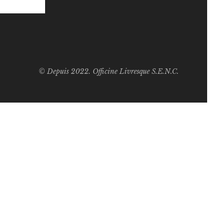
© Depuis 2022. Officine Livresque S.E.N.C.