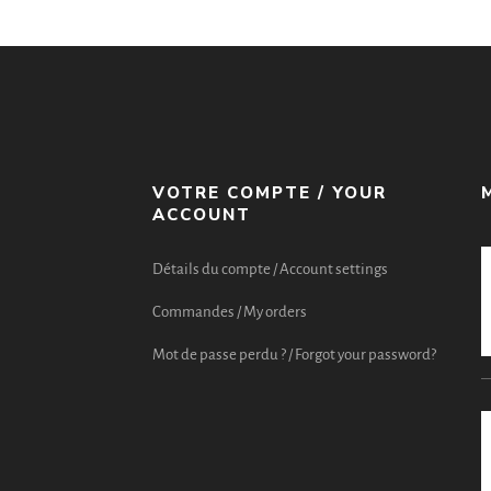
VOTRE COMPTE / YOUR
ACCOUNT
Détails du compte / Account settings
Commandes / My orders
Mot de passe perdu ? / Forgot your password?