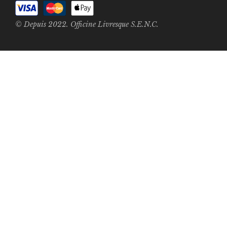
© Depuis 2022. Officine Livresque S.E.N.C.