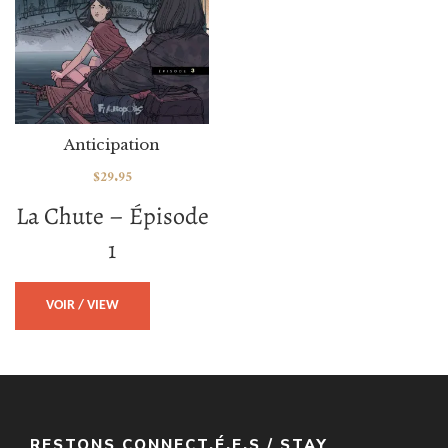
Anticipation
$
29.95
La Chute – Épisode
1
VOIR / VIEW
RESTONS CONNECT.É.E.S / STAY