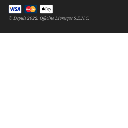
© Depuis 2022. Officine Livresque S.E.N.C.