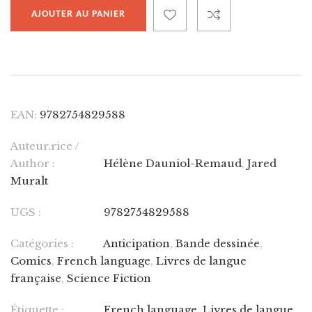
AJOUTER AU PANIER
EAN:
9782754829588
Auteur.rice /
Author :
Hélène Dauniol-Remaud
,
Jared
Muralt
UGS :
9782754829588
Catégories :
Anticipation
,
Bande dessinée
,
Comics
,
French language
,
Livres de langue
française
,
Science Fiction
Étiquette :
French language
,
Livres de langue