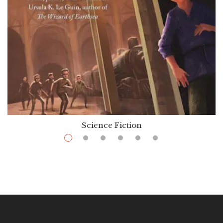
Science Fiction
$
8.99
–
$
26.99
Goblin Secrets
Par / By
William Alexander
VOIR / VIEW