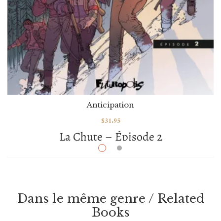
Anticipation
$
31.95
La Chute – Épisode 2
Par / By
,
Hélène Dauniol-Remaud
Jared Muralt
VOIR / VIEW
Dans le même genre / Related
Books