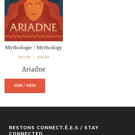
Mythologie / Mythology
$
23.99
–
$
36.99
Ariadne
VOIR / VIEW
RESTONS CONNECT.É.E.S / STAY
CONNECTED