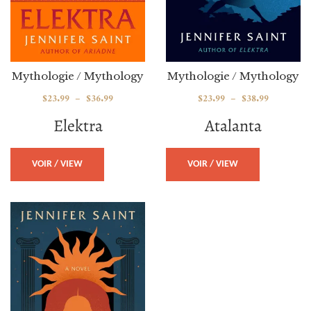
Mythologie / Mythology
Mythologie / Mythology
$
23.99
–
$
36.99
$
23.99
–
$
38.99
Elektra
Atalanta
VOIR / VIEW
VOIR / VIEW