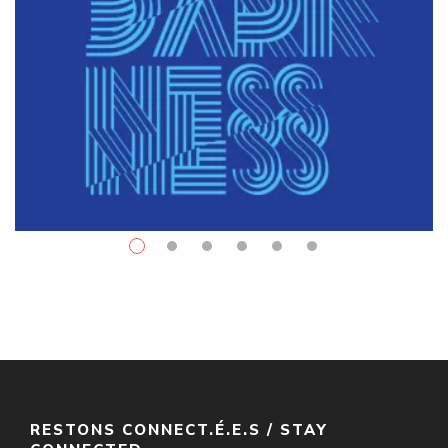
Fantasy
$
10.99
–
$
34.00
The Left Hand Of Darkness
Par / By
Ursula K. Le Guin
VOIR / VIEW
RESTONS CONNECT.É.E.S / STAY