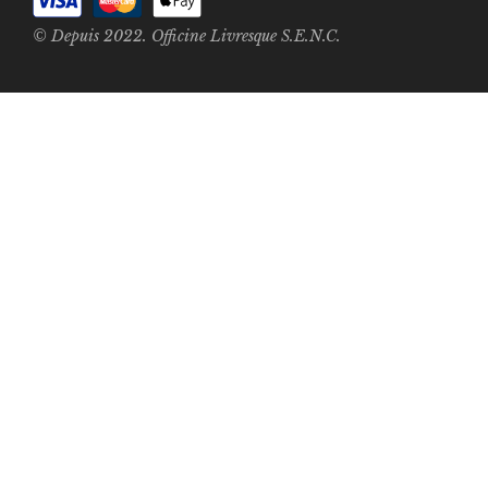
© Depuis 2022. Officine Livresque S.E.N.C.