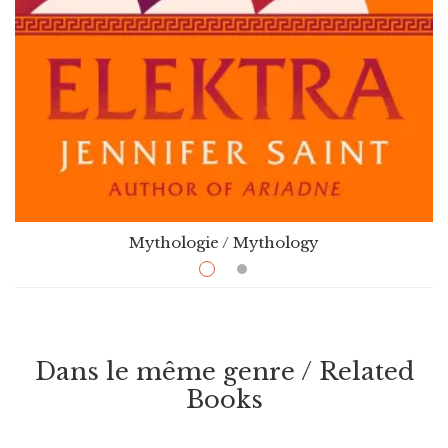
Mythologie / Mythology
$
23.99
–
$
36.99
Elektra
Par / By
Jennifer Saint
Dans le même genre / Related
VOIR / VIEW
Books