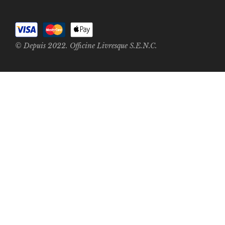
© Depuis 2022. Officine Livresque S.E.N.C.