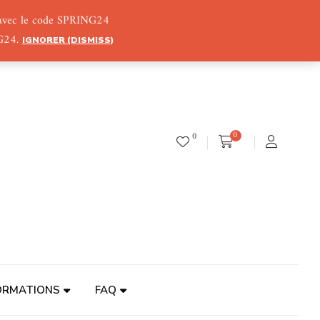
) avec le code SPRING24
NG24.
IGNORER (DISMISS)
0
0
ORMATIONS
FAQ