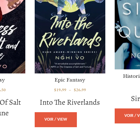
Histori
sy
Epic Fantasy
.50
$
19.99
–
$
26.99
Si
Of Salt
Into The Riverlands
une
VOIR / 
VOIR / VIEW