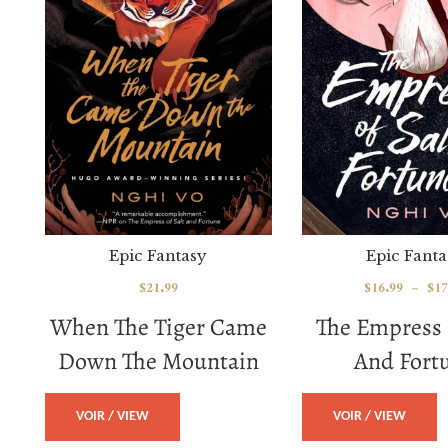
Epic Fantasy
Epic Fanta
$
21.99
$
16.99
–
$
17
When The Tiger Came
The Empress 
Down The Mountain
And Fort
VOIR / VIEW
VOIR / VIEW