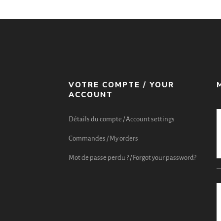
VOTRE COMPTE / YOUR
ACCOUNT
Détails du compte / Account settings
Commandes / My orders
Mot de passe perdu ? / Forgot your password?