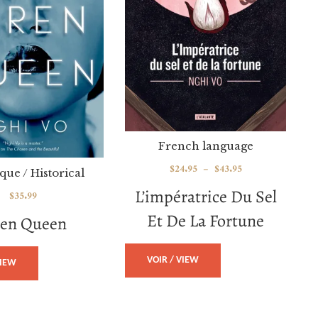
French language
$
24.95
–
$
43.95
que / Historical
L’impératrice Du Sel
$
35.99
Et De La Fortune
ren Queen
VOIR / VIEW
VIEW