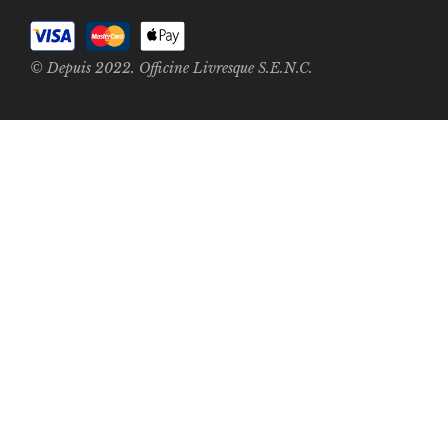
© Depuis 2022. Officine Livresque S.E.N.C.