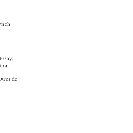
Lynch
 Essay
,
tion
ivres de