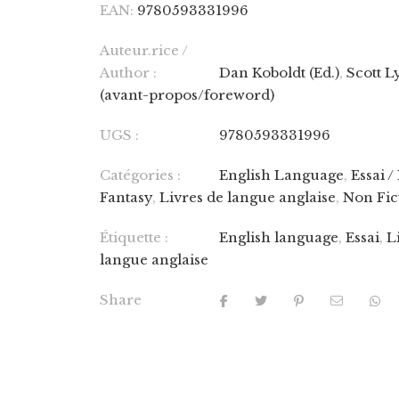
EAN:
9780593331996
Auteur.rice /
Author :
Dan Koboldt (Ed.)
,
Scott 
(avant-propos/foreword)
UGS :
9780593331996
Catégories :
English Language
,
Essai /
Fantasy
,
Livres de langue anglaise
,
Non Fic
Étiquette :
English language
,
Essai
,
L
langue anglaise
Share