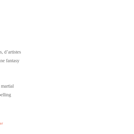
, d’artistes
une fantasy
 martial
elling
ar