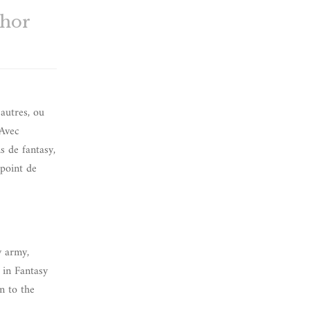
thor
autres, ou
 Avec
s de fantasy,
 point de
y army,
 in Fantasy
n to the