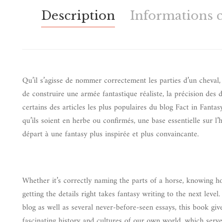
Description
Informations 
Qu’il s’agisse de nommer correctement les parties d’un cheval,
de construire une armée fantastique réaliste, la précision des d
certains des articles les plus populaires du blog Fact in Fantas
qu’ils soient en herbe ou confirmés, une base essentielle sur l’
départ à une fantasy plus inspirée et plus convaincante.
Whether it’s correctly naming the parts of a horse, knowing ho
getting the details right takes fantasy writing to the next lev
blog as well as several never-before-seen essays, this book giv
fascinating history and cultures of our own world, which serve