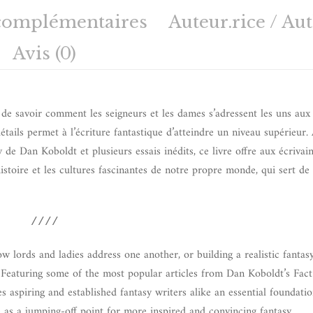
complémentaires
Auteur.rice / Au
Avis (0)
 de savoir comment les seigneurs et les dames s’adressent les uns aux 
étails permet à l’écriture fantastique d’atteindre un niveau supérieur.
y de Dan Koboldt et plusieurs essais inédits, ce livre offre aux écrivain
histoire et les cultures fascinantes de notre propre monde, qui sert de
////
w lords and ladies address one another, or building a realistic fantas
el. Featuring some of the most popular articles from Dan Koboldt’s Fact
es aspiring and established fantasy writers alike an essential foundatio
 as a jumping-off point for more inspired and convincing fantasy.