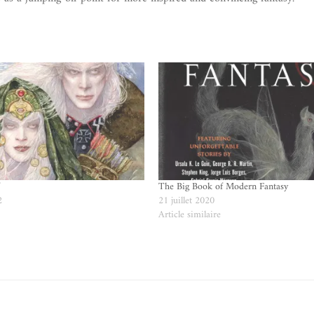
f
The Big Book of Modern Fantasy
2
21 juillet 2020
e
Article similaire