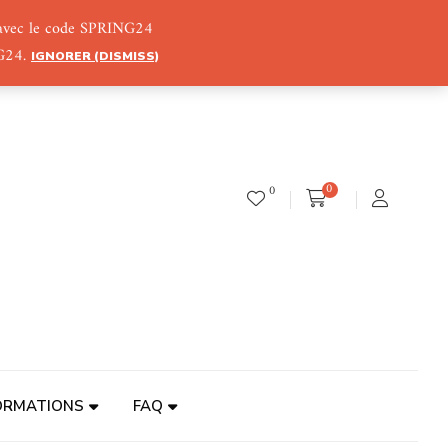
) avec le code SPRING24
NG24.
IGNORER (DISMISS)
0
0
ORMATIONS
FAQ