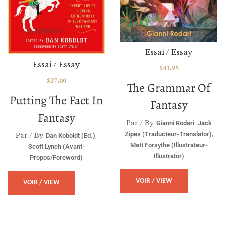
Essai / Essay
Essai / Essay
$
41.95
$
27.00
The Grammar Of
Putting The Fact In
Fantasy
Fantasy
Par / By
,
Gianni Rodari
Jack
,
Zipes (traducteur-Translator)
Par / By
,
Dan Koboldt (Ed.)
Matt Forsythe (illustrateur-
Scott Lynch (avant-
Illustrator)
Propos/foreword)
VOIR / VIEW
VOIR / VIEW