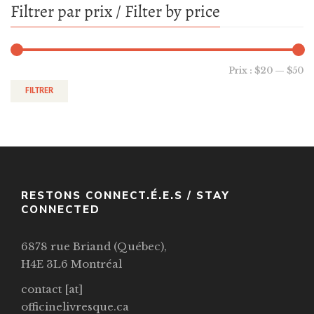
Filtrer par prix / Filter by price
Prix :
$20
—
$50
FILTRER
RESTONS CONNECT.É.E.S / STAY
CONNECTED
6878 rue Briand (Québec),
H4E 3L6 Montréal
contact [at]
officinelivresque.ca