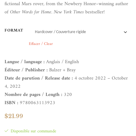
fictional Mars rover, from the Newbery Honor–winning author
of
Other Words for Home.
New York Times
bestseller!
FORMAT
Effacer / Clear
Langue / language :
Anglais / English
Éditeur / Publisher :
Balzer + Bray
Date de parution / Release date :
4 octobre 2022 – October
4, 2022
Nombre de pages / Length :
320
ISBN :
9780063113923
$
21.99
Disponible sur commande