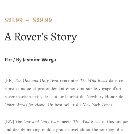
$
21.99
–
$
29.99
A Rover’s Story
Par / By Jasmine Warga
The One and Only Ivan
rencontre
The Wild Robot
dans ce
[FR]
roman unique et profondément émouvant sur le voyage d’un
rover martien fictif, de l’auteur lauréat du Newbery Honor de
Other Words for Home
. Un best-seller du
New York Times
!
The One and Only Ivan
meets
The Wild Robot
in this unique
[EN]
and deeply moving middle grade novel about the journey of a