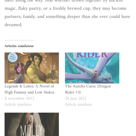
meet along the way. And whether drawn together by ancient
magic, flaky pastry, or a freshly brewed cup, they may become
partners, family, and something deeper than she ever could have
dreamed.
Articles similaires
Legends & Lattes: A Novel of
The Aurelia Curse (Dragon
High Fantasy and Low Stakes
Rider #3)
8 novembre 2022
28 juin 2022
Article similaire
Article similaire