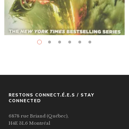
Space Opera
$
9.99
–
$
38.00
Cibola Burn
Par / By
James S. A. Corey
VOIR / VIEW
RESTONS CONNECT.É.E.S / STAY
CONNECTED
6878 rue Briand (Québec),
H4E 3L6 Montréal