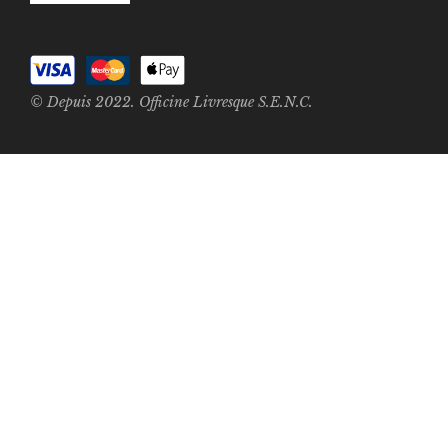
© Depuis 2022. Officine Livresque S.E.N.C.