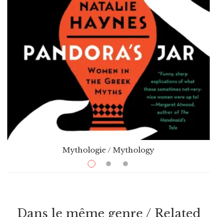
Mythologie / Mythology
$
21.99
–
$
33.50
Pandora’s Jar: Women In The Greek Myths
Par / By
Nathalie Haynes
Dans le même genre / Related