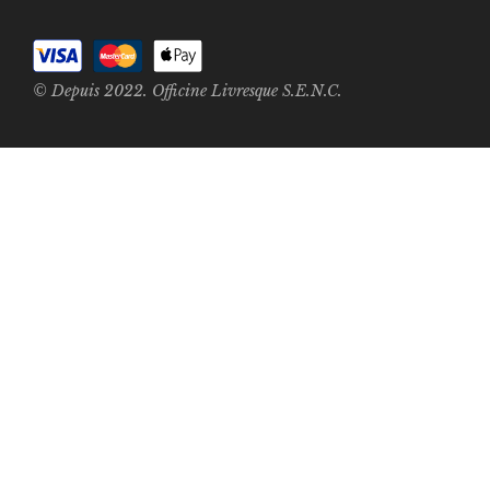
© Depuis 2022. Officine Livresque S.E.N.C.