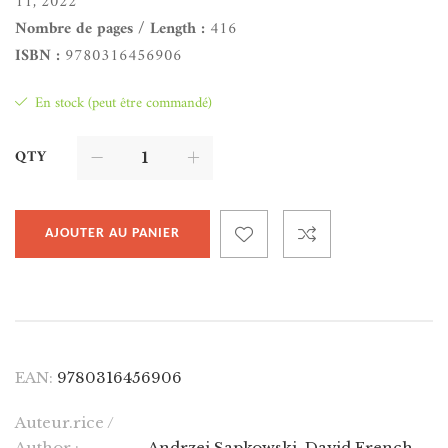
11, 2022
Nombre de pages / Length :
416
ISBN :
9780316456906
En stock (peut être commandé)
QTY
AJOUTER AU PANIER
EAN:
9780316456906
Auteur.rice /
Author :
Andrzej Sapkowski
,
David French