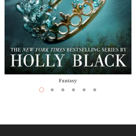
Fantasy
$
12.99
–
$
25.99
The Wicked King
Par / By
Holly Black
VOIR / VIEW