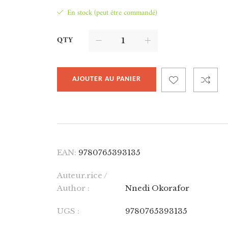
En stock (peut être commandé)
QTY
AJOUTER AU PANIER
EAN:
9780765393135
Auteur.rice /
Author :
Nnedi Okorafor
UGS :
9780765393135