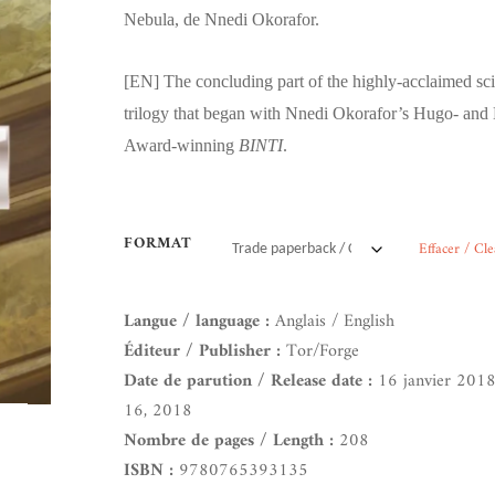
Nebula, de Nnedi Okorafor.
[EN]
The concluding part of the highly-acclaimed sci
trilogy that began with Nnedi Okorafor’s Hugo- and
Award-winning
BINTI
.
FORMAT
Effacer / Cle
Langue / language :
Anglais / English
Éditeur / Publisher :
Tor/Forge
Date de parution / Release date :
16 janvier 2018
16, 2018
Nombre de pages / Length :
208
ISBN :
9780765393135