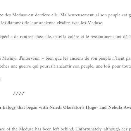
ence des Meduse est derrière elle. Malheureusement, si son peuple est 
t les flammes de leur ancienne rivalité avec les Meduse.
épêche de rentrer chez elle, mais la colère et le ressentiment ont déjà
ie Mwinyi, d’intervenir – bien que les anciens de son peuple n’aient pa
cher une guerre qui pourrait anéantir son peuple, une fois pour toute
i.
////
ion trilogy that began with Nnedi Okorafor’s Hugo- and Nebula A
ence of the Meduse has been left behind. Unfortunately, although her 