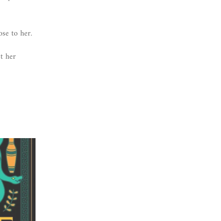
ose to her.
st her