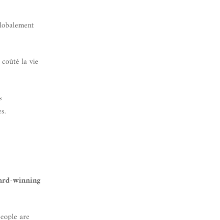
globalement
 coûté la vie
s
s.
ward-winning
people are