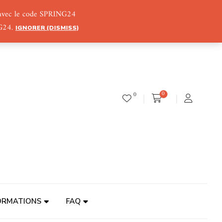
) avec le code SPRING24
NG24.
IGNORER (DISMISS)
0
0
ORMATIONS
FAQ