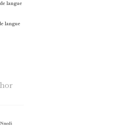
 de langue
de langue
thor
 Nnedi