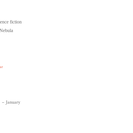
ence fiction
 Nebula
ar
 – January