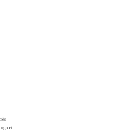
très
Hugo et