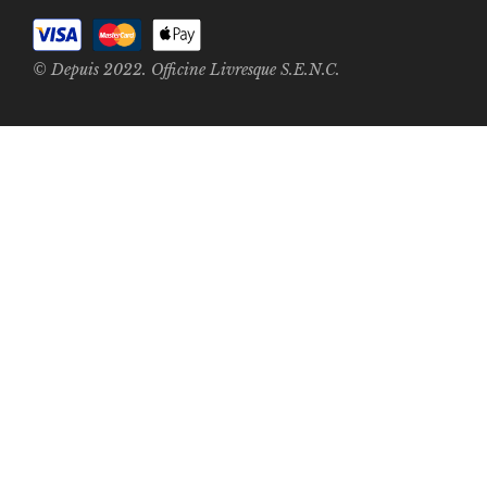
© Depuis 2022. Officine Livresque S.E.N.C.