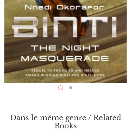
Livres de langue anglaise
$
19.50
Binti: The Night Masquerade
Dans le même genre / Related
Par / By
Nnedi Okorafor
Books