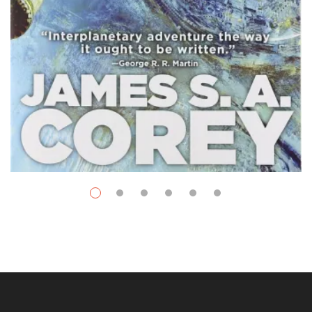
Space Opera
$
9.99
–
$
38.00
Nemesis Games
Par / By
James S. A. Corey
VOIR / VIEW