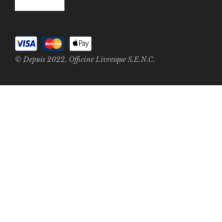
© Depuis 2022. Officine Livresque S.E.N.C.