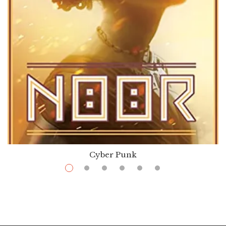
Cyber Punk
$
13.99
–
$
36.00
Noor
Par / By
Nnedi Okorafor