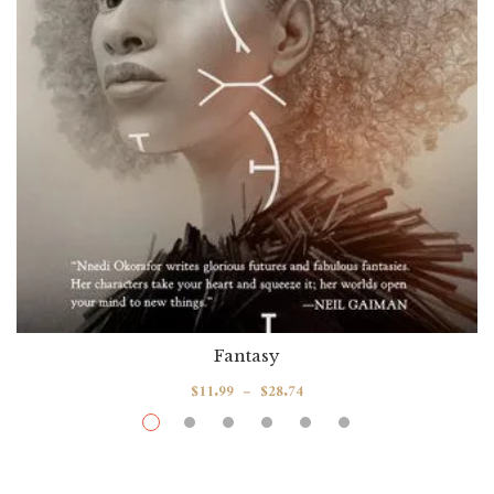
Fantasy
$
11.99
–
$
28.74
Akata Woman
Par / By
Nnedi Okorafor