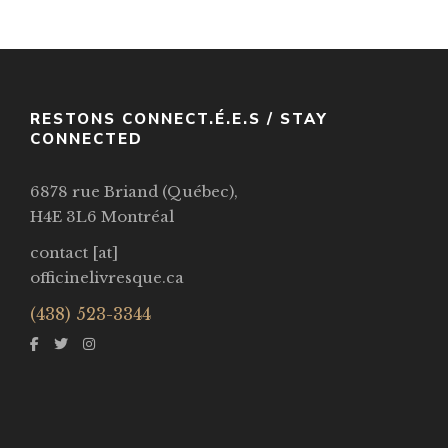
VOIR / VIEW
RESTONS CONNECT.É.E.S / STAY
CONNECTED
6878 rue Briand (Québec),
H4E 3L6 Montréal
contact [at]
officinelivresque.ca
(438) 523-3344