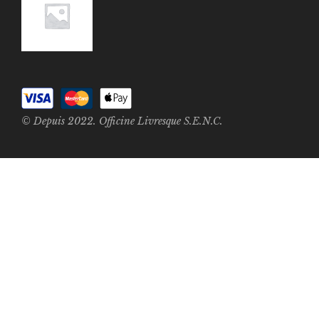
© Depuis 2022. Officine Livresque S.E.N.C.