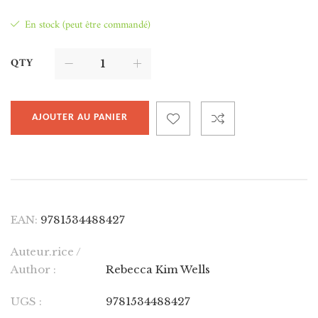
En stock (peut être commandé)
QTY
AJOUTER AU PANIER
EAN:
9781534488427
Auteur.rice /
Author :
Rebecca Kim Wells
UGS :
9781534488427