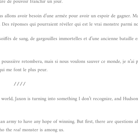
ûre de pouvoir franchir un jour.
s allons avoir besoin d’une armée pour avoir un espoir de gagner. Mai
 Des réponses qui pourraient révéler qui est le vrai monstre parmi no
iffés de sang, de gargouilles immortelles et d’une ancienne bataille 
 poussière retombera, mais si nous voulons sauver ce monde, je n’ai p
ui me font le plus peur.
////
he world, Jaxon is turning into something I don’t recognize, and Hudso
an army to have any hope of winning. But first, there are questions 
who the
real
monster is among us.