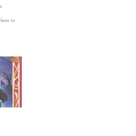
s.
 have to