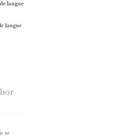
 de langue
de langue
thor
je ne