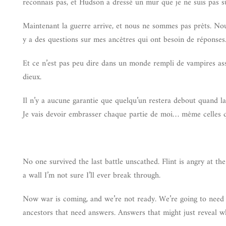
reconnais pas, et Hudson a dressé un mur que je ne suis pas s
Maintenant la guerre arrive, et nous ne sommes pas prêts. Nou
y a des questions sur mes ancêtres qui ont besoin de réponses.
Et ce n’est pas peu dire dans un monde rempli de vampires asso
dieux.
Il n’y a aucune garantie que quelqu’un restera debout quand la
Je vais devoir embrasser chaque partie de moi… même celles q
No one survived the last battle unscathed. Flint is angry at t
a wall I’m not sure I’ll ever break through.
Now war is coming, and we’re not ready. We’re going to need 
ancestors that need answers. Answers that might just reveal 