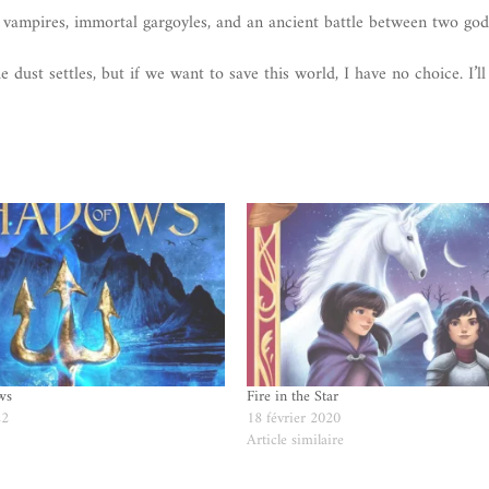
y vampires, immortal gargoyles, and an ancient battle between two god
dust settles, but if we want to save this world, I have no choice. I’ll
ws
Fire in the Star
22
18 février 2020
e
Article similaire