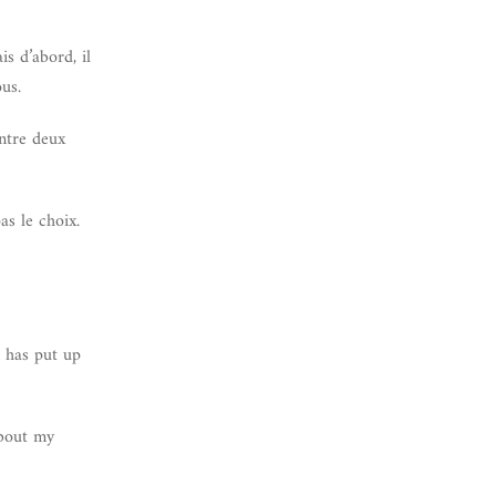
s d’abord, il
us.
entre deux
as le choix.
n has put up
about my