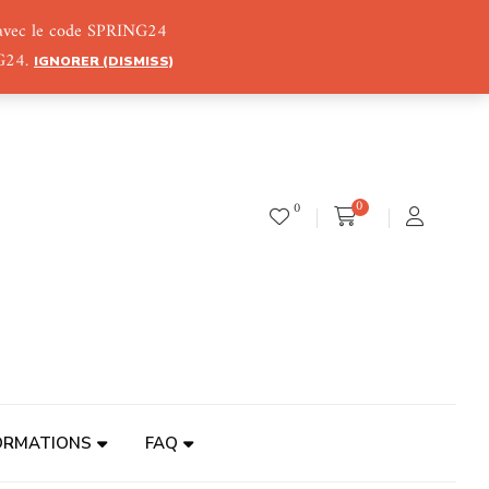
) avec le code SPRING24
NG24.
IGNORER (DISMISS)
0
0
ORMATIONS
FAQ