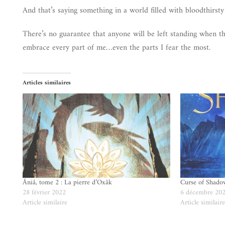
And that’s saying something in a world filled with bloodthirst
There’s no guarantee that anyone will be left standing when the 
embrace every part of me…even the parts I fear the most.
Articles similaires
Åniå, tome 2 : La pierre d’Oxåk
Curse of Shado
28 février 2022
6 décembre 20
Article similaire
Article similair