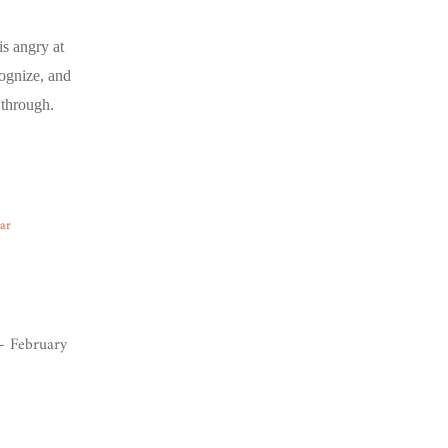
is angry at
cognize, and
 through.
ear
– February