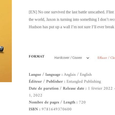
[EN]
No one survived the last battle unscathed. Flint 
the world, Jaxon is turning into something I don’t re
Hudson has put up a wall I’m not sure I’ll ever break
FORMAT
Effacer / Cl
Langue / language :
Anglais / English
Éditeur / Publisher :
Entangled Publishing
Date de parution / Release date :
1 février 2022 
1, 2022
Nombre de pages / Length :
720
ISBN :
9781649370600