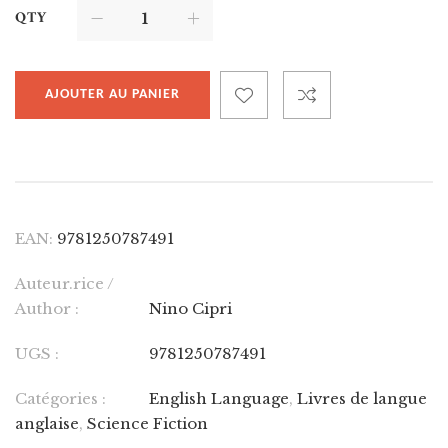
QTY
AJOUTER AU PANIER
EAN:
9781250787491
Auteur.rice /
Author :
Nino Cipri
UGS :
9781250787491
Catégories :
English Language
,
Livres de langue
anglaise
,
Science Fiction