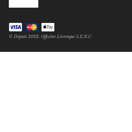
© Depuis 2022. Officine Livresque S.E.N.C.