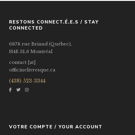
Par / By
Frank Herbert
RESTONS CONNECT.É.E.S / STAY
VOIR / VIEW
CONNECTED
6878 rue Briand (Québec),
H4E 3L6 Montréal
contact [at]
officinelivresque.ca
(438) 523-3344
VOTRE COMPTE / YOUR ACCOUNT