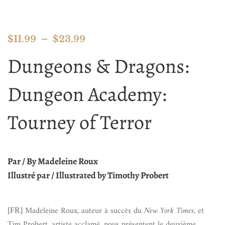
$
11.99
–
$
23.99
Dungeons & Dragons:
Dungeon Academy:
Tourney of Terror
Par / By Madeleine Roux
Illustré par / Illustrated by Timothy Probert
Madeleine Roux, auteur à succès du
New York Times
, et
[FR]
Tim Probert, artiste acclamé, nous présentent le deuxième