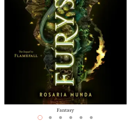
Fantasy
$
11.99
–
$
36.50
Furysong