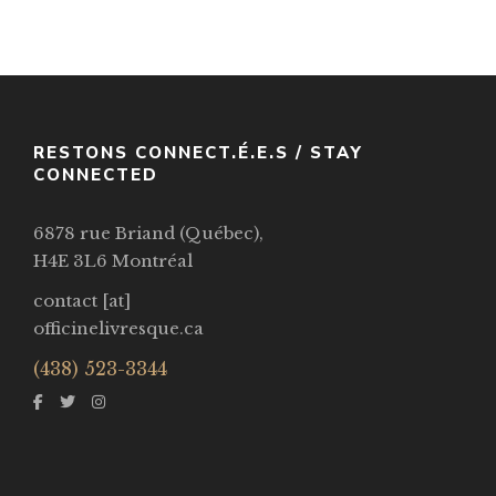
Par / By
Rosaria Munda
VOIR / VIEW
RESTONS CONNECT.É.E.S / STAY
CONNECTED
6878 rue Briand (Québec),
H4E 3L6 Montréal
contact [at]
officinelivresque.ca
(438) 523-3344