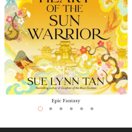
Epic Fantasy
$
14.99
–
$
40.99
Heart Of The Sun Warrior
Par / By
Sue Lynn Tan