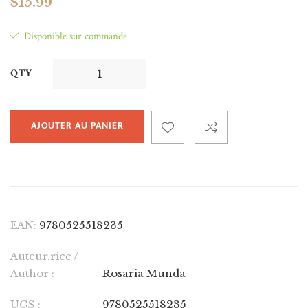
$
15.99
Disponible sur commande
QTY
AJOUTER AU PANIER
EAN:
9780525518235
Auteur.rice /
Author :
Rosaria Munda
UGS :
9780525518235