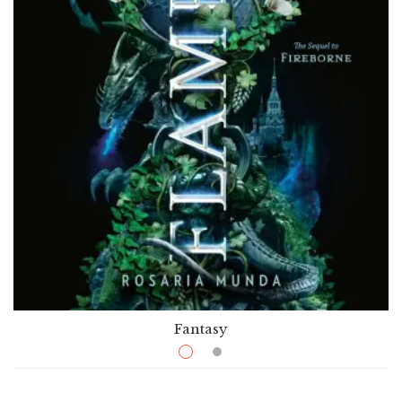
Fantasy
$
10.99
–
$
36.50
Flamefall