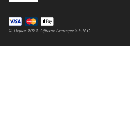
© Depuis 2022. Officine Livresque S.E.N.C.