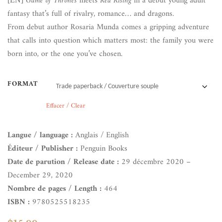
Game of Thrones
meets
Red Rising
in a debut young adult
fantasy that’s full of rivalry, romance… and dragons.
From debut author Rosaria Munda comes a gripping adventure
that calls into question which matters most: the family you were
born into, or the one you’ve chosen.
FORMAT
Effacer / Clear
Langue / language :
Anglais / English
Éditeur / Publisher :
Penguin Books
Date de parution / Release date :
29 décembre 2020 –
December 29, 2020
Nombre de pages / Length :
464
ISBN :
9780525518235