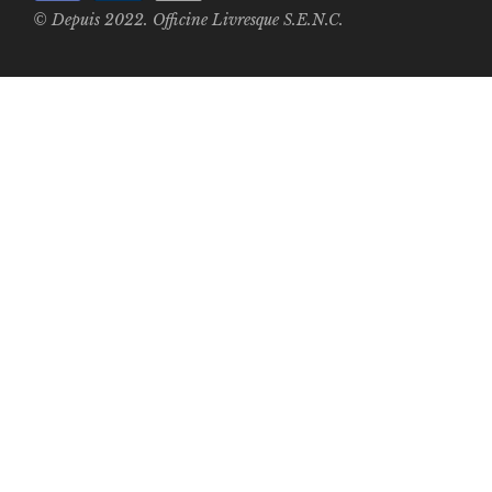
© Depuis 2022. Officine Livresque S.E.N.C.