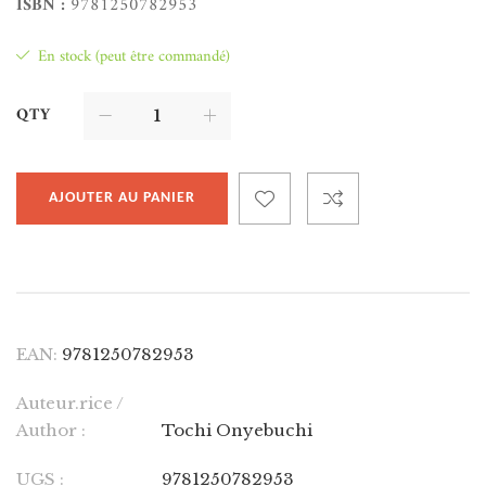
ISBN :
9781250782953
En stock (peut être commandé)
QTY
AJOUTER AU PANIER
EAN:
9781250782953
Auteur.rice /
Author :
Tochi Onyebuchi
UGS :
9781250782953