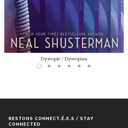
Dystopie / Dystopian
$
13.99
–
$
32.00
Gleanings
Par / By
Neal Shusterman
VOIR / VIEW
RESTONS CONNECT.É.E.S / STAY
CONNECTED