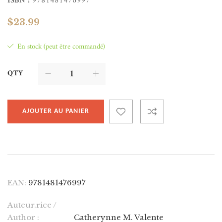
ISBN :
9781481476997
$
23.99
En stock (peut être commandé)
QTY
AJOUTER AU PANIER
EAN:
9781481476997
Auteur.rice /
Author :
Catherynne M. Valente