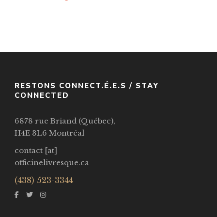
Akata Witch
Par / By
Nnedi Okorafor
VOIR / VIEW
RESTONS CONNECT.É.E.S / STAY
CONNECTED
6878 rue Briand (Québec),
H4E 3L6 Montréal
contact [at]
officinelivresque.ca
(438) 523-3344