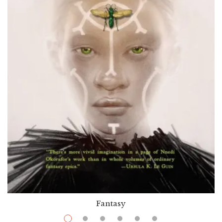
Fantasy
$
9.99
–
$
24.99