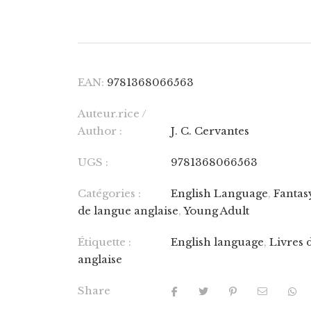
EAN:
9781368066563
Auteur.rice /
Author :
J. C. Cervantes
UGS :
9781368066563
Catégories :
English Language
,
Fantas
de langue anglaise
,
Young Adult
Étiquette :
English language
,
Livres 
anglaise
Share