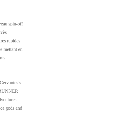
veau spin-off
ccès
es rapides
re mettant en
nts
 Cervantes’s
RM RUNNER
dventures
ica gods and