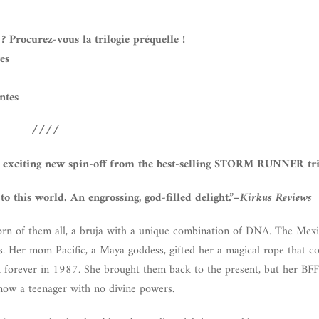
 Procurez-vous la trilogie préquelle !
es
ntes
////
’s exciting new spin-off from the best-selling STORM RUNNER tri
o this world. An engrossing, god-filled delight.”–
Kirkus Reviews
orn of them all, a bruja with a unique combination of DNA. The Mex
s. Her mom Pacific, a Maya goddess, gifted her a magical rope that co
ck forever in 1987. She brought them back to the present, but her BF
 now a teenager with no divine powers.