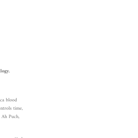
logy.
ica blood
ntrols time,
F Ah Puch,