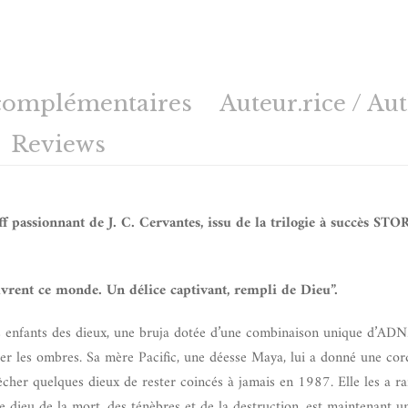
complémentaires
Auteur.rice / Au
Reviews
f passionnant de J. C. Cervantes, issu de la trilogie à succès ST
uvrent ce monde. Un délice captivant, rempli de Dieu”.
les enfants des dieux, une bruja dotée d’une combinaison unique d’ADN
ler les ombres. Sa mère Pacific, une déesse Maya, lui a donné une co
êcher quelques dieux de rester coincés à jamais en 1987. Elle les a 
e dieu de la mort, des ténèbres et de la destruction, est maintenant u