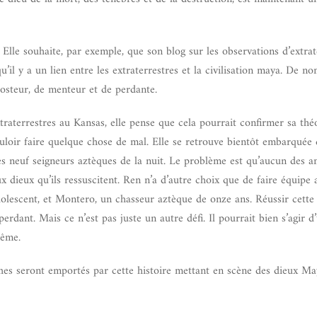
. Elle souhaite, par exemple, que son blog sur les observations d’extrat
’il y a un lien entre les extraterrestres et la civilisation maya. De n
mposteur, de menteur et de perdante.
aterrestres au Kansas, elle pense que cela pourrait confirmer sa théo
ouloir faire quelque chose de mal. Elle se retrouve bientôt embarquée
les neuf seigneurs aztèques de la nuit. Le problème est qu’aucun des 
ux dieux qu’ils ressuscitent. Ren n’a d’autre choix que de faire équipe
olescent, et Montero, un chasseur aztèque de onze ans. Réussir cette
dant. Mais ce n’est pas juste un autre défi. Il pourrait bien s’agir d’
même.
thes seront emportés par cette histoire mettant en scène des dieux M