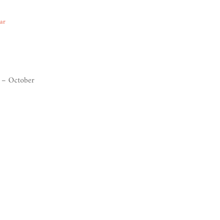
ear
 – October