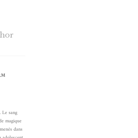
thor
ORM
. Le sang
rde magique
ramenés dans
n adolescent