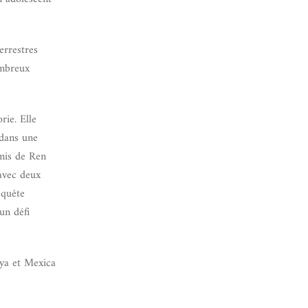
errestres
ombreux
rie. Elle
 dans une
amis de Ren
 avec deux
 quête
un défi
aya et Mexica