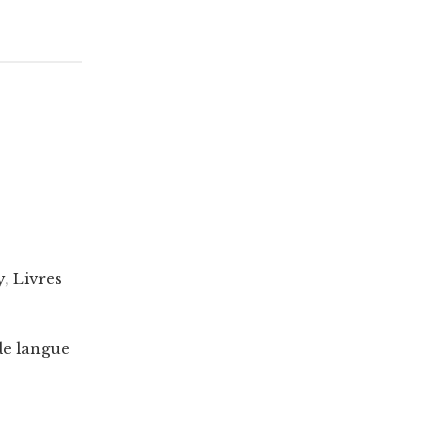
y
,
Livres
de langue