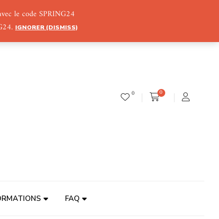
) avec le code SPRING24
NG24.
IGNORER (DISMISS)
0
0
ORMATIONS
FAQ