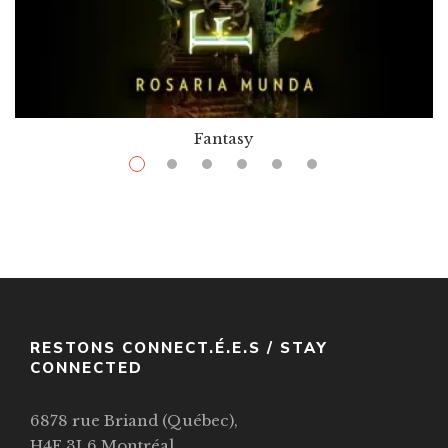
Fantasy
$
11.99
–
$
36.50
Furysong
Par / By
Rosaria Munda
VOIR / VIEW
RESTONS CONNECT.É.E.S / STAY
CONNECTED
6878 rue Briand (Québec),
H4E 3L6 Montréal