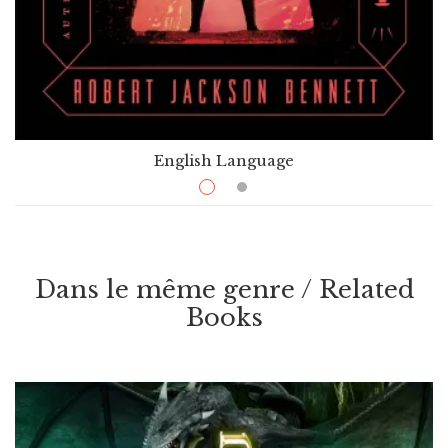
English Language
$
16.99
–
$
38.99
Locklands
Par / By
Robert Jackson Bennett
Dans le même genre / Related
VOIR / VIEW
Books