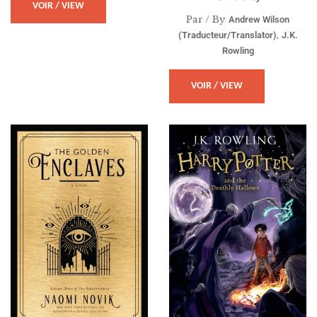
VOIR / VIEW
Par / By
Andrew Wilson
,
(traducteur/translator)
J.K.
Rowling
VOIR / VIEW