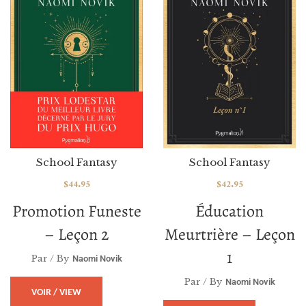
School Fantasy
School Fantasy
$
44.95
$
42.95
Promotion Funeste
Éducation
– Leçon 2
Meurtrière – Leçon
1
Par / By
Naomi Novik
Par / By
Naomi Novik
VOIR / VIEW