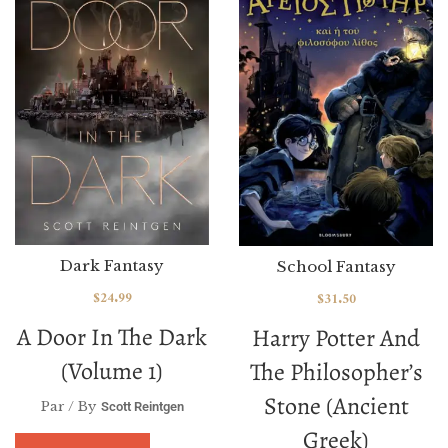
Dark Fantasy
School Fantasy
$
24.99
$
31.50
A Door In The Dark
Harry Potter And
(volume 1)
The Philosopher’s
Stone (Ancient
Par / By
Scott Reintgen
Greek)