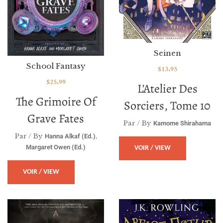
Seinen
School Fantasy
$
13.95
$
25.99
L’Atelier Des
The Grimoire Of
Sorciers, Tome 10
Grave Fates
Par / By
Kamome Shirahama
Par / By
,
Hanna Alkaf (Ed.)
Margaret Owen (Ed.)
VOIR / VIEW
VOIR / VIEW