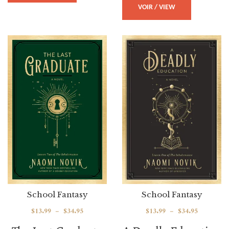
VOIR / VIEW
School Fantasy
School Fantasy
$
13.99
–
$
34.95
$
13.99
–
$
34.95