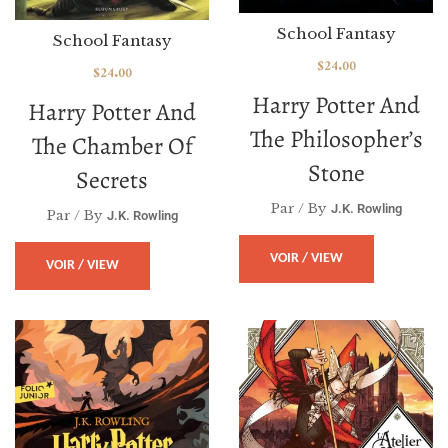
School Fantasy
School Fantasy
$
24.00
$
24.00
Harry Potter And
Harry Potter And
The Philosopher’s
The Chamber Of
Stone
Secrets
Par / By
J.K. Rowling
Par / By
J.K. Rowling
VOIR / VIEW
VOIR / VIEW