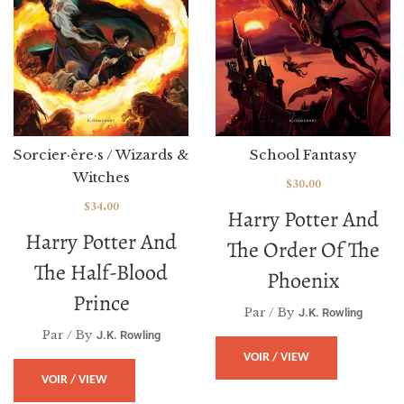
Sorcier·ère·s / Wizards &
School Fantasy
Witches
$
30.00
$
34.00
Harry Potter And
Harry Potter And
The Order Of The
The Half-Blood
Phoenix
Prince
Par / By
J.K. Rowling
Par / By
J.K. Rowling
VOIR / VIEW
VOIR / VIEW