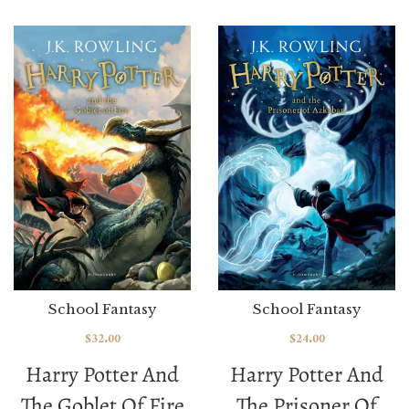
School Fantasy
School Fantasy
$
32.00
$
24.00
Harry Potter And
Harry Potter And
The Goblet Of Fire
The Prisoner Of