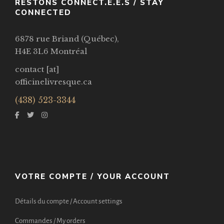
RESTONS CONNECT.É.E.S / STAY
CONNECTED
6878 rue Briand (Québec),
H4E 3L6 Montréal
contact [at]
officinelivresque.ca
(438) 523-3344
VOTRE COMPTE / YOUR ACCOUNT
Détails du compte / Account settings
Commandes / My orders