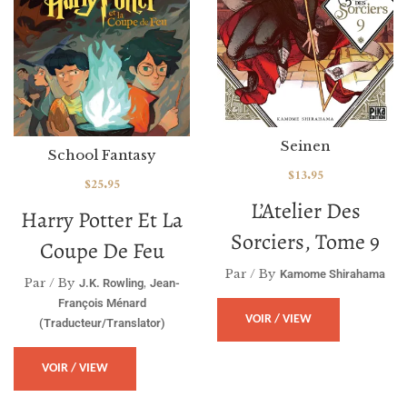
Seinen
School Fantasy
$
13.95
$
25.95
L’Atelier Des
Harry Potter Et La
Sorciers, Tome 9
Coupe De Feu
Par / By
Kamome Shirahama
Par / By
,
J.K. Rowling
Jean-
François Ménard
VOIR / VIEW
(traducteur/translator)
VOIR / VIEW