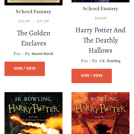
School Fantasy
School Fantasy
$
36.00
$
16.99
–
$
37.99
Harry Potter And
The Golden
The Deathly
Enclaves
Hallows
Par / By
Naomi Novik
Par / By
J.K. Rowling
VOIR / VIEW
VOIR / VIEW