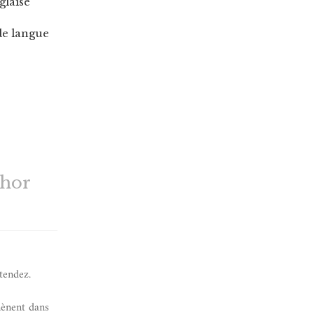
glaise
de langue
thor
tendez.
mènent dans