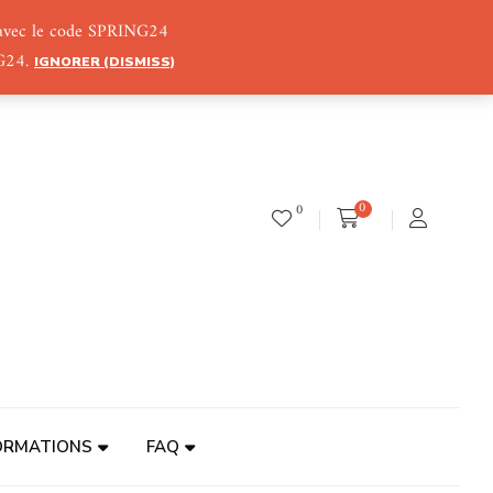
) avec le code SPRING24
NG24.
IGNORER (DISMISS)
0
0
ORMATIONS
FAQ