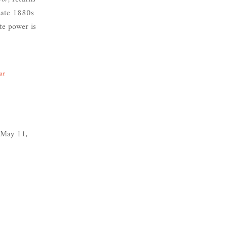
rnate 1880s
ate power is
ar
May 11,