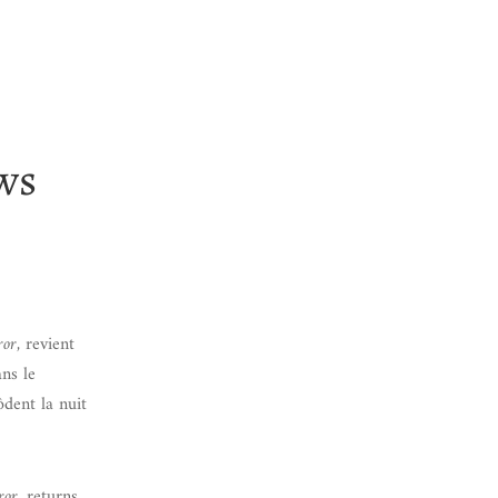
ws
ror
, revient
ns le
ôdent la nuit
ror
, returns