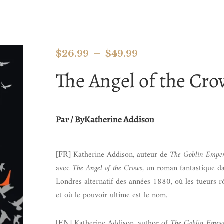
$
26.99
–
$
49.99
The Angel of the Cro
Par / ByKatherine Addison
Katherine Addison, auteur de
The Goblin Empe
[FR]
avec
The Angel of the Crows
, un roman fantastique da
Londres alternatif des années 1880, où les tueurs r
et où le pouvoir ultime est le nom.
Katherine Addison, author of
The Goblin Empe
[EN]