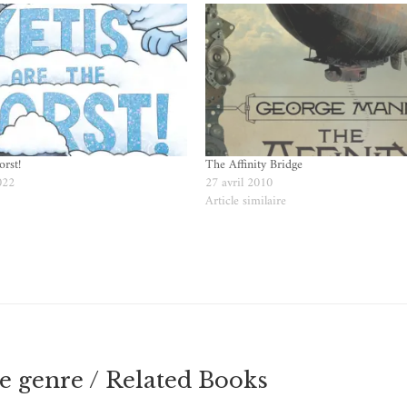
orst!
The Affinity Bridge
022
27 avril 2010
e
Article similaire
 genre / Related Books