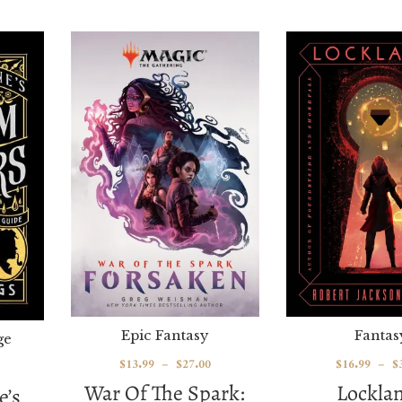
Epic Fantasy
Fantas
ge
$
13.99
–
$
27.00
$
16.99
–
$
War Of The Spark:
Lockla
e’s