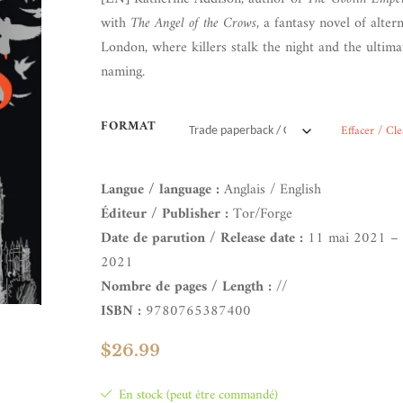
with
The Angel of the Crows
, a fantasy novel of alte
London, where killers stalk the night and the ultim
naming.
FORMAT
Effacer / Cle
Langue / language :
Anglais / English
Éditeur / Publisher :
Tor/Forge
Date de parution / Release date :
11 mai 2021 – 
2021
Nombre de pages / Length :
//
ISBN :
9780765387400
$
26.99
En stock (peut être commandé)