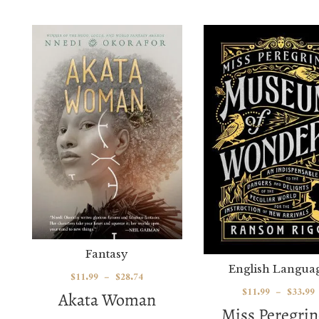
Fantasy
English Langua
$
11.99
–
$
28.74
$
11.99
–
$
33.99
Akata Woman
Miss Peregrin