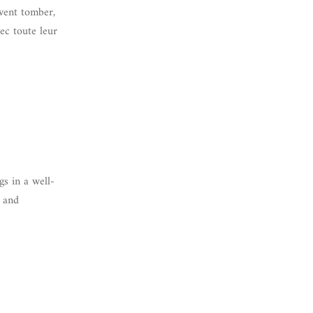
uvent tomber,
ec toute leur
s in a well-
l and