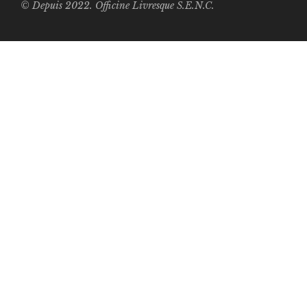
© Depuis 2022. Officine Livresque S.E.N.C.