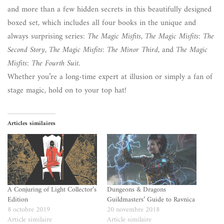
and more than a few hidden secrets in this beautifully designed
boxed set, which includes all four books in the unique and
always surprising series:
The Magic Misfits
,
The Magic Misfits: The
Second Story
,
The Magic Misfits: The Minor Third
, and
The Magic
Misfits: The Fourth Suit
.
Whether you’re a long-time expert at illusion or simply a fan of
stage magic, hold on to your top hat!
Articles similaires
A Conjuring of Light Collector’s
Dungeons & Dragons
Edition
Guildmasters’ Guide to Ravnica
8 octobre 2019
20 novembre 2018
Article similaire
Article similaire