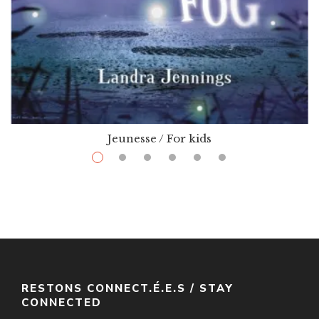
Jeunesse / For kids
$
11.99
–
$
25.29
The Whispering Fog
Par / By
Landra Jennings
VOIR / VIEW
RESTONS CONNECT.É.E.S / STAY
CONNECTED