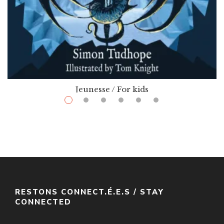
Jeunesse / For kids
$
11.95
Curse Breaker
Par / By
,
Simon Tudhope
Tom Knight (illustrateur-Illustrator)
VOIR / VIEW
RESTONS CONNECT.É.E.S / STAY
CONNECTED