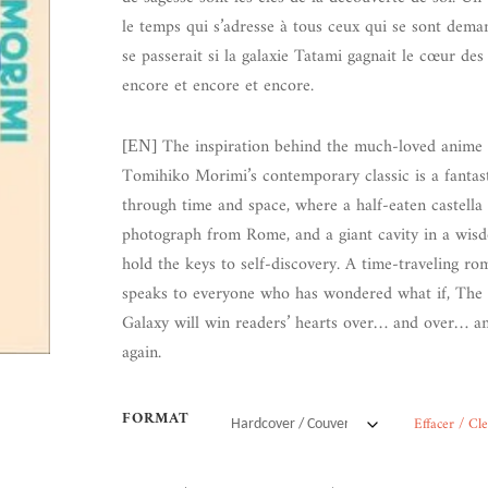
le temps qui s’adresse à tous ceux qui se sont dema
se passerait si la galaxie Tatami gagnait le cœur des 
encore et encore et encore.
The inspiration behind the much-loved anime s
[EN]
Tomihiko Morimi’s contemporary classic is a fantas
through time and space, where a half-eaten castella 
photograph from Rome, and a giant cavity in a wis
hold the keys to self-discovery. A time-traveling ro
speaks to everyone who has wondered what if, The
Galaxy will win readers’ hearts over… and over… a
again.
FORMAT
Effacer / Cl