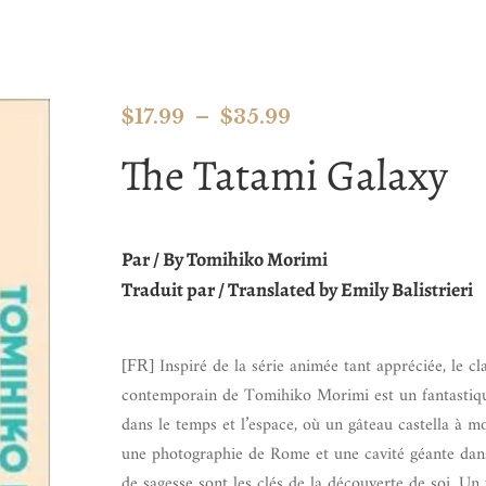
$
17.99
–
$
35.99
The Tatami Galaxy
Par / By Tomihiko Morimi
Traduit par / Translated by Emily Balistrieri
Inspiré de la série animée tant appréciée, le cl
[FR]
contemporain de Tomihiko Morimi est un fantastiq
dans le temps et l’espace, où un gâteau castella à m
une photographie de Rome et une cavité géante dan
de sagesse sont les clés de la découverte de soi. Un