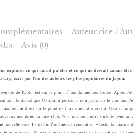
complémentaires
Auteur.rice / Au
dia
Avis (0)
pour explorer ce qui aurait pu être et ce qui ne devrait jamais être
ibrary
, écrit par l’un des auteurs les plus populaires du Japon.
versité de Kyoto, est sur le point d’abandonner ses études. Après s’êt
t seul ami, le diabolique Ozu, sont personas non grata sur le campus. P
t maintenant il est sur le point de faire une autre erreur. Ozu et lui p
 nouveaux membres du ciné-club. Puis, une rencontre fortuite avec un 
nouvelle voie. Le destin l’amènera à rencontrer Akashi, la charmant
ge de faire un pas. Pourtant, notre protagoniste ne parvient pas à dépa