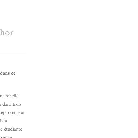
thor
 dans ce
re rebellé
endant trois
réparent leur
dieu
e étudiante
sser sa