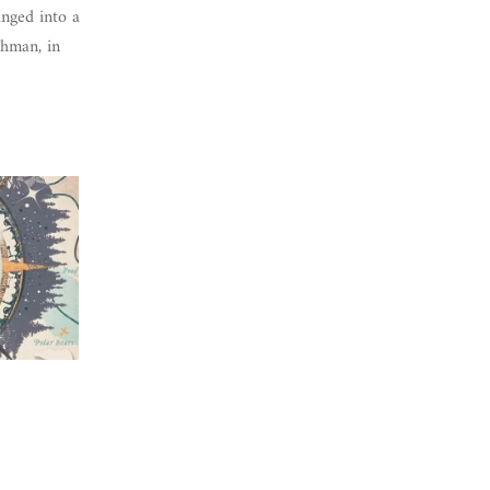
unged into a
shman, in