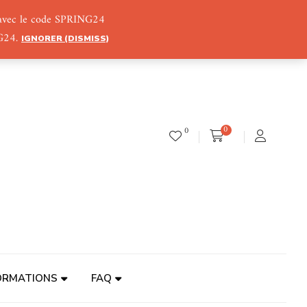
) avec le code SPRING24
NG24.
IGNORER (DISMISS)
0
0
ORMATIONS
FAQ