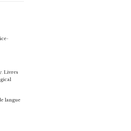
ice-
y
,
Livres
gical
de langue