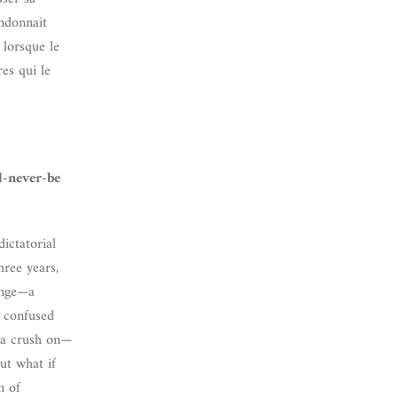
andonnait
 lorsque le
es qui le
d-never-be
ictatorial
hree years,
enge—a
e confused
 a crush on—
ut what if
m of