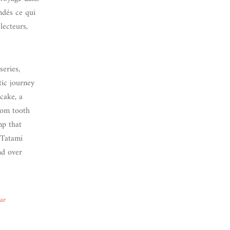
ndés ce qui
lecteurs,
eries,
tic journey
cake, a
dom tooth
mp that
 Tatami
nd over
ear