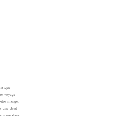
assique
ue voyage
oitié mangé,
s une dent
 voyage dans