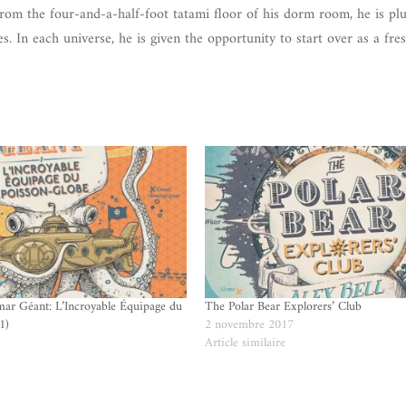
from the four-and-a-half-foot tatami floor of his dorm room, he is pl
es. In each universe, he is given the opportunity to start over as a fre
mar Géant: L’Incroyable Équipage du
The Polar Bear Explorers’ Club
1)
2 novembre 2017
Article similaire
e