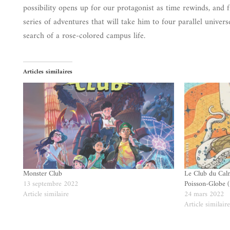
possibility opens up for our protagonist as time rewinds, and 
series of adventures that will take him to four parallel univers
search of a rose-colored campus life.
Articles similaires
Monster Club
Le Club du Cal
13 septembre 2022
Poisson-Globe (
Article similaire
24 mars 2022
Article similair