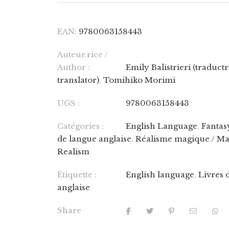
EAN:
9780063158443
Auteur.rice /
Author :
Emily Balistrieri (traductr
translator)
,
Tomihiko Morimi
UGS :
9780063158443
Catégories :
English Language
,
Fantas
de langue anglaise
,
Réalisme magique / Ma
Realism
Étiquette :
English language
,
Livres 
anglaise
Share