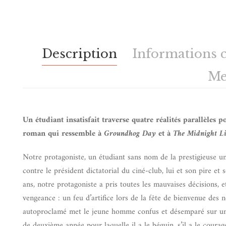
Description
Informations 
Me
Un étudiant insatisfait traverse quatre réalités parallèles 
roman qui ressemble à
Groundhog Day
et à
The Midnight L
Notre protagoniste, un étudiant sans nom de la prestigieuse uni
contre le président dictatorial du ciné-club, lui et son pire e
ans, notre protagoniste a pris toutes les mauvaises décisions, e
vengeance : un feu d’artifice lors de la fête de bienvenue des
autoproclamé met le jeune homme confus et désemparé sur une 
de deuxième année pour laquelle il a le béguin, s’il a le coura