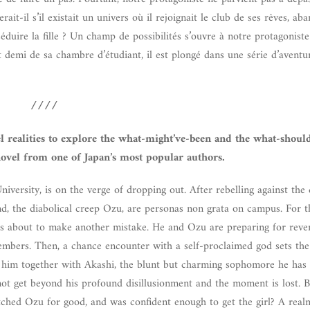
it-il s’il existait un univers où il rejoignait le club de ses rêves, ab
duire la fille ? Un champ de possibilités s’ouvre à notre protagoniste
 demi de sa chambre d’étudiant, il est plongé dans une série d’aventur
////
el realities to explore the what-might’ve-been and the what-shoul
ovel from one of Japan’s most popular authors.
versity, is on the verge of dropping out. After rebelling against the d
end, the diabolical creep Ozu, are personas non grata on campus. For t
e’s about to make another mistake. He and Ozu are preparing for rev
members. Then, a chance encounter with a self-proclaimed god sets th
g him together with Akashi, the blunt but charming sophomore he has
ot get beyond his profound disillusionment and the moment is lost. B
itched Ozu for good, and was confident enough to get the girl? A real